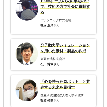
100年に一度の大変革期の中
で、技術の力で社会に貢献す
る
パナソニック株式会社
さん
分子動力学シミュレーション
を用いた素材・製品の作成
東亞合成株式会社
さん
「心を持ったロボット」と共
存する未来を目指す
国立研究開発法人理化学研究所
さん