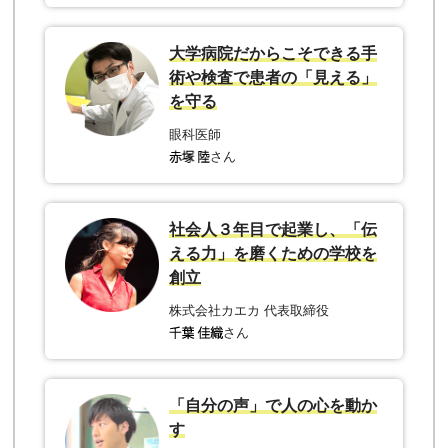
大学病院だからこそできる手
術や検査で患者の「見える」
を守る
眼科医師
さん
社会人３年目で起業し、「伝
える力」を磨くための学校を
創立
株式会社カエカ 代表取締役
さん
「自分の声」で人の心を動か
す