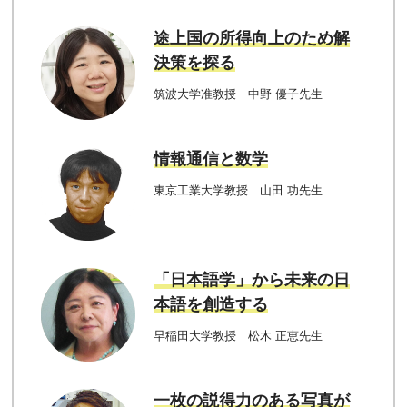
途上国の所得向上のため解
決策を探る
筑波大学准教授 中野 優子先生
情報通信と数学
東京工業大学教授 山田 功先生
「日本語学」から未来の日
本語を創造する
早稲田大学教授 松木 正恵先生
一枚の説得力のある写真が