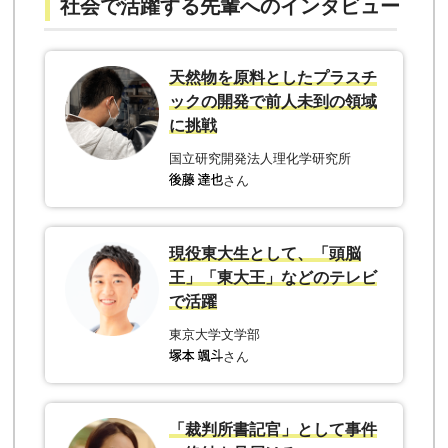
社会で活躍する先輩へのインタビュー
天然物を原料としたプラスチ
ックの開発で前人未到の領域
に挑戦
国立研究開発法人理化学研究所
さん
現役東大生として、「頭脳
王」「東大王」などのテレビ
で活躍
東京大学文学部
さん
「裁判所書記官」として事件