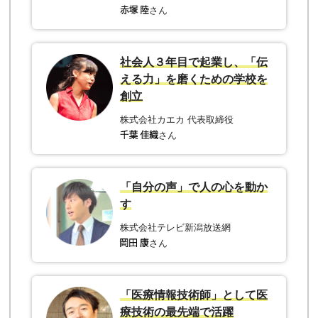
さん
社会人３年目で起業し、「伝
える力」を磨くための学校を
創立
株式会社カエカ 代表取締役
さん
「自分の声」で人の心を動か
す
株式会社テレビ新潟放送網
さん
「医療情報技術師」として医
療技術の最先端で活躍