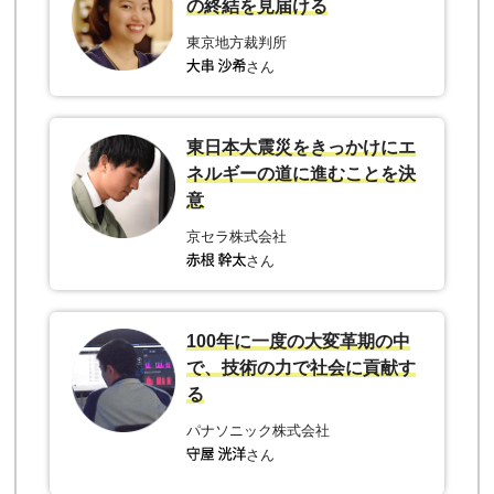
の終結を見届ける
東京地方裁判所
さん
東日本大震災をきっかけにエ
ネルギーの道に進むことを決
意
京セラ株式会社
さん
100年に一度の大変革期の中
で、技術の力で社会に貢献す
る
パナソニック株式会社
さん