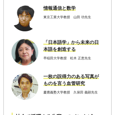
情報通信と数学
東京工業大学教授 山田 功先生
「日本語学」から未来の日
本語を創造する
早稲田大学教授 松木 正恵先生
一枚の説得力のある写真が
ものを言う血管研究
慶應義塾大学教授 久保田 義顕先生