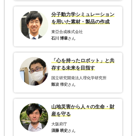
分子動力学シミュレーション
を用いた素材・製品の作成
東亞合成株式会社
さん
「心を持ったロボット」と共
存する未来を目指す
国立研究開発法人理化学研究所
さん
山地災害から人々の生命・財
産を守る
大阪府庁
さん