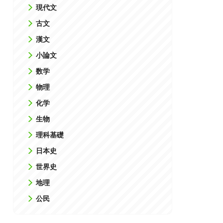
現代文
古文
漢文
⼩論⽂
数学
物理
化学
⽣物
理科基礎
⽇本史
世界史
地理
公⺠