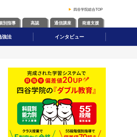
四谷学院総合TOP
個別指導
高認
通信講座
発達支援
勉強法
インタビュー