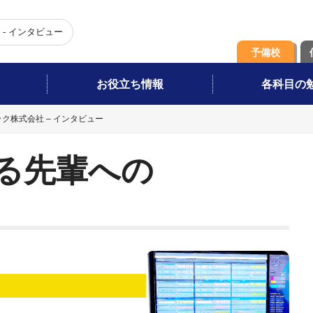
- インタビュー
予備校
お役立ち情報
各科目の
ク株式会社 – インタビュー
る先輩への