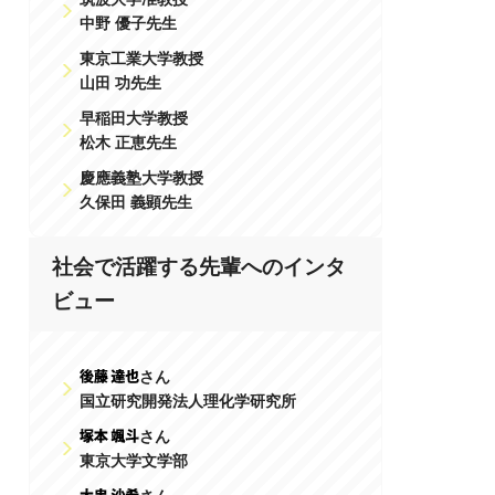
中野 優子先生
東京工業大学教授
山田 功先生
早稲田大学教授
松木 正恵先生
慶應義塾大学教授
久保田 義顕先生
社会で活躍する先輩へのインタ
ビュー
さん
国立研究開発法人理化学研究所
さん
東京大学文学部