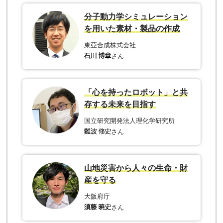
分子動力学シミュレーション
を用いた素材・製品の作成
東亞合成株式会社
さん
「心を持ったロボット」と共
存する未来を目指す
国立研究開発法人理化学研究所
さん
山地災害から人々の生命・財
産を守る
大阪府庁
さん