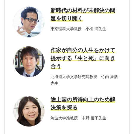
新時代の材料が未解決の問
題を切り開く
東京理科大学教授 小柳 潤先生
作家が自分の人生をかけて
提示する「生と死」に向き
合う
北海道大学文学研究院教授 竹内 康浩
先生
途上国の所得向上のため解
決策を探る
筑波大学准教授 中野 優子先生