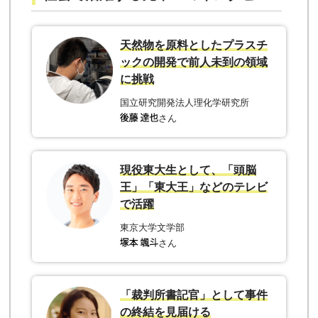
天然物を原料としたプラスチ
ックの開発で前人未到の領域
に挑戦
国立研究開発法人理化学研究所
さん
現役東大生として、「頭脳
王」「東大王」などのテレビ
で活躍
東京大学文学部
さん
「裁判所書記官」として事件
の終結を見届ける