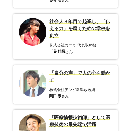
さん
社会人３年目で起業し、「伝
える力」を磨くための学校を
創立
株式会社カエカ 代表取締役
さん
「自分の声」で人の心を動か
す
株式会社テレビ新潟放送網
さん
「医療情報技術師」として医
療技術の最先端で活躍