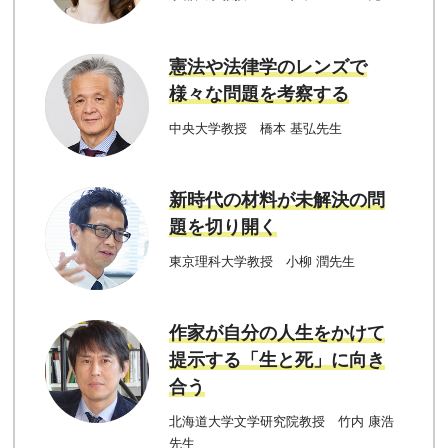
憲法や法律学のレンズで
様々な問題を考察する
中央大学教授 橋本 基弘先生
新時代の材料が未解決の問
題を切り開く
東京理科大学教授 小柳 潤先生
作家が自分の人生をかけて
提示する「生と死」に向き
合う
北海道大学文学研究院教授 竹内 康浩
先生