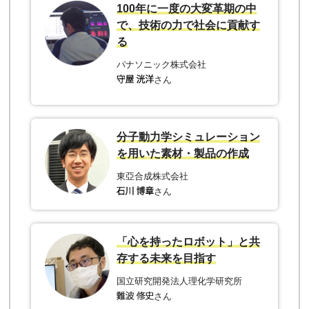
100年に一度の大変革期の中
で、技術の力で社会に貢献す
る
パナソニック株式会社
さん
分子動力学シミュレーション
を用いた素材・製品の作成
東亞合成株式会社
さん
「心を持ったロボット」と共
存する未来を目指す
国立研究開発法人理化学研究所
さん