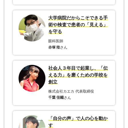
大学病院だからこそできる手
術や検査で患者の「見える」
を守る
眼科医師
さん
社会人３年目で起業し、「伝
える力」を磨くための学校を
創立
株式会社カエカ 代表取締役
さん
「自分の声」で人の心を動か
す