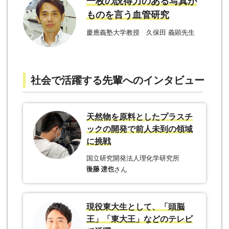
一枚の説得力のある写真が
ものを言う血管研究
慶應義塾大学教授 久保田 義顕先生
社会で活躍する先輩へのインタビュー
天然物を原料としたプラスチ
ックの開発で前人未到の領域
に挑戦
国立研究開発法人理化学研究所
さん
現役東大生として、「頭脳
王」「東大王」などのテレビ