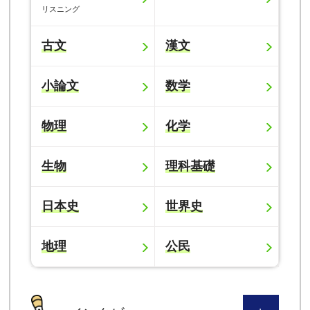
リスニング
古文
漢文
小論文
数学
物理
化学
生物
理科基礎
日本史
世界史
地理
公民