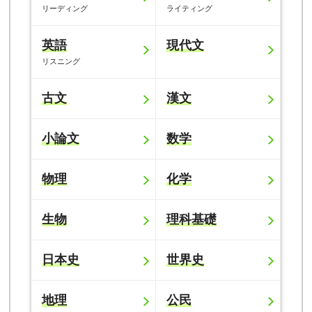
リーディング
ライティング
英語
現代文
リスニング
古文
漢文
小論文
数学
物理
化学
生物
理科基礎
日本史
世界史
地理
公民