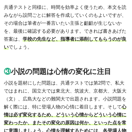
共通テストと同様に、時間を効率よく使うため、本文を読
みながら設問ごとに解答を作成していくのもよいですが、
その場合は筆者が一番言いたい主張と齟齬が生じないか
を、最後に確認する必要があります。できれば書きあげた
答案は、
学校の先生など、指導者に添削してもらうのが良
い
でしょう。
③
小説の問題は心情の変化に注目
小説を題材にした問題は、共通テストでは第2問で、私大
ではまれに、国立大では東北大、筑波大、京都大、大阪大
（文）、広島大などの難関大で出題されます。小説問題を
解く際には、特に登場人物の心情に着目します。そして
心
情は必ず変化するため、どういう心情からどういう心情に
変わったか、またその変化の原因は何か、といった点を常
に意識しましょう。心情を理解するためには、各登場人物