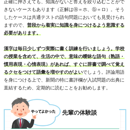
正確に押さえても、知識がないと答えを絞り込むことがで
きないケースもあります（正解はⓐ＝ホ、ⓑ＝ロ）。そう
したケースは共通テストの語句問題においても見受けられ
ますので、
普段から着実に知識を身につけるよう意識する
必要があります。
漢字は毎日少しずつ実際に書く訓練を行いましょう。学校
の授業を含めて、生活の中で、意味の曖昧な語句（熟語・
慣用表現・心情表現）があれば、すぐに辞書で調べて覚え
るクセをつけて語彙を増やすのがよい
でしょう。評論用語
を身につける上で、新聞の特に書評欄が入試問題の出典に
直結するため、定期的に読むことをお勧めします。
先輩の体験談