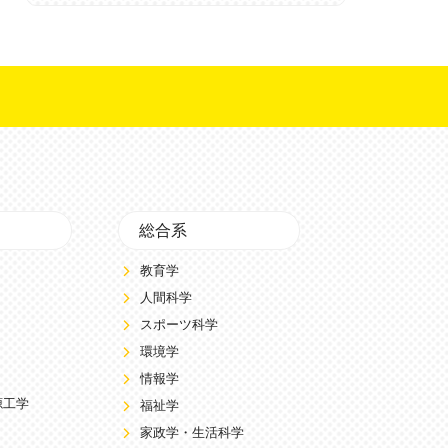
総合系
教育学
人間科学
スポーツ科学
環境学
情報学
源工学
福祉学
家政学・生活科学