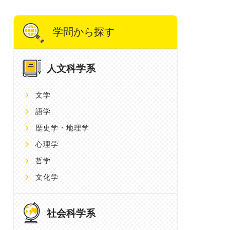
学問から探す
人文科学系
文学
語学
歴史学・地理学
心理学
哲学
文化学
社会科学系