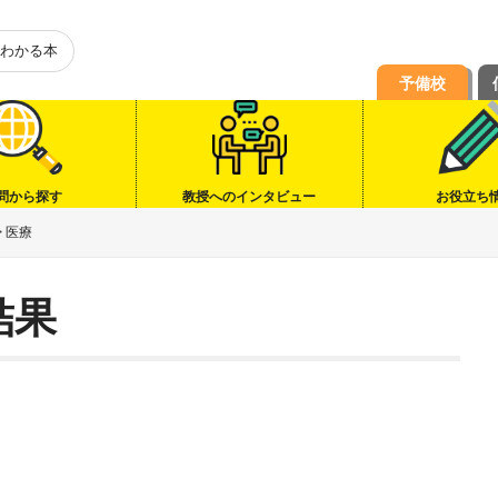
わかる本
予備校
問から探す
教授へのインタビュー
お役立ち
>
医療
結果