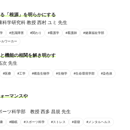
る「根源」を明らかにする
科学研究科 教授 西村 ユミ 先生
学
#意識障害
#関わり
#看護学
#看護師
#健康福祉学部
ャルワーカー
と機能の相関を解き明かす
拓次 先生
#医療
#工学
#構造生物学
#生物学
#生命環境学部
#染色体
ォーマンスや
ポーツ科学部 教授 西多 昌規 先生
康
#睡眠
#スポーツ科学
#ストレス
#昼寝
#メンタルヘルス