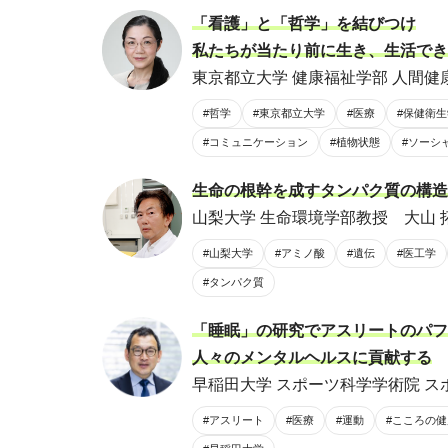
「看護」と「哲学」を結びつけ
私たちが当たり前に生き、生活でき
東京都立大学 健康福祉学部 人間健康
#哲学
#東京都立大学
#医療
#保健衛生
#コミュニケーション
#植物状態
#ソーシ
生命の根幹を成すタンパク質の構造
山梨大学 生命環境学部教授 大山 
#山梨大学
#アミノ酸
#遺伝
#医工学
#タンパク質
「睡眠」の研究でアスリートのパフ
人々のメンタルヘルスに貢献する
早稲田大学 スポーツ科学学術院 ス
#アスリート
#医療
#運動
#こころの健