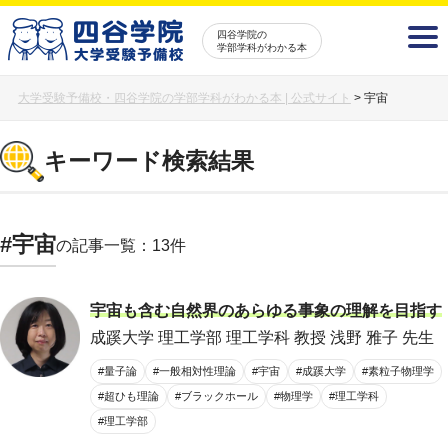
四谷学院の
学部学科がわかる本
大学受験予備校・四谷学院の学部学科がわかる本 | 公式サイト
>
宇宙
キーワード検索結果
#宇宙
の記事一覧：13件
宇宙も含む自然界のあらゆる事象の理解を目指す
成蹊大学 理工学部 理工学科 教授 浅野 雅子 先生
#量子論
#一般相対性理論
#宇宙
#成蹊大学
#素粒子物理学
#超ひも理論
#ブラックホール
#物理学
#理工学科
#理工学部