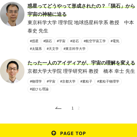
惑星ってどうやって形成されたの？「隕石」から
宇宙の神秘に迫る
東京科学大学 理学院 地球惑星科学系 教授 中本
泰史 先生
#惑星
#隕石
#宇宙
#岩石
#航空宇宙工学
#電気
#太陽系
#天文学
#東京科学大学
たった一人のアイディアが、宇宙の理解を変える
京都大学大学院 理学研究科 教授 橋本 幸士 先生
#物理学
#宇宙
#京都大学
#素粒子
#素粒子物理学
#超ひも理論
1
2