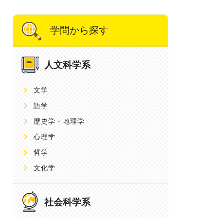
学問から探す
人文科学系
文学
語学
歴史学・地理学
心理学
哲学
文化学
社会科学系