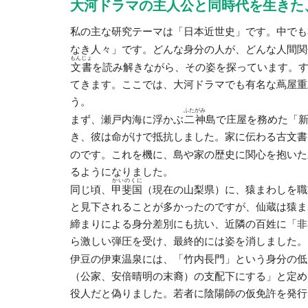
大河ドラマの主人公と同時代を生きた
私の主な研究テーマは「日本近世史」です。中でも
なき人々」です。どんな身分の人が、どんな人間関
もん
じょ
文
書
を読み解きながら、その姿を探っています。
てきます。ここでは、大河ドラマでも有名な蔦屋重
う。
ふた
がみ
まず、瀬戸内海に浮かぶ
二
神
島で庄屋を務めた「
き、彼は命がけで抵抗しました。家に伝わる古文書
のです。これを機に、島や家の歴史に関心を抱いた
るようになりました。
かいのくに
同じ頃、
甲斐国
（現在の山梨県）に、猿まわしを職
と見下されることが多かったのですが、仙蔵は猿ま
締まりによる身分差別にも抗い、近隣の百姓に「非
ら激しい弾圧を受け、最終的には姿を消しました。
伊豆の伊東温泉には、「竹内長門」という身分の低
（公家、安倍晴明の末裔）の支配下にする」と定め
役人だと偽りました。若者に陰陽師の仮免許を発行