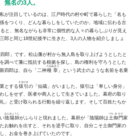
、無名の3人。
私が注目しているのは、江戸時代の村や町で暮らした「名も
こ
係をつくり、どんな暮らしをしていたのか。地域に伝わる
古
すると、無名ながらも非常に個性的な人々の暮らしぶりが見え
三郎と同じ18世紀後半に生きた、3人の人物を紹介しましょ
新四郎」です。松山藩が村から無人島を取り上げようとしたと
を調べて藩に抵抗する根拠を探し、島の権利を守ろうとした
たね
あきら
新四郎は、自ら「二神
種
章
」という武士のような名前を名乗
さる
ひき
業とする
猿
引
の「仙蔵」がいました。猿引は「卑しい身分」
わしをせず、医者や商人として生きていました。幕府の取り
礼」と受け取られる行動を繰り返します。そして百姓たちか
おんみょうじ
つち
み
かど
い
陰陽師
がふらりと現れました。幕府が「陰陽師は
土
御
門
家
たお触れを出すと、それを逆手に取り、自分こそ土御門家の
し、お金を巻き上げていたのです。