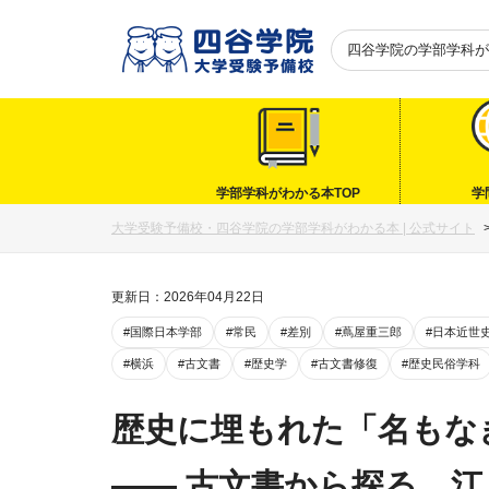
四谷学院の
学部学科が
学部学科がわかる本TOP
学
大学受験予備校・四谷学院の学部学科がわかる本 | 公式サイト
更新日：2026年04月22日
#国際日本学部
#常民
#差別
#蔦屋重三郎
#日本近世
#横浜
#古文書
#歴史学
#古文書修復
#歴史民俗学科
歴史に埋もれた「名もな
―― 古文書から探る、