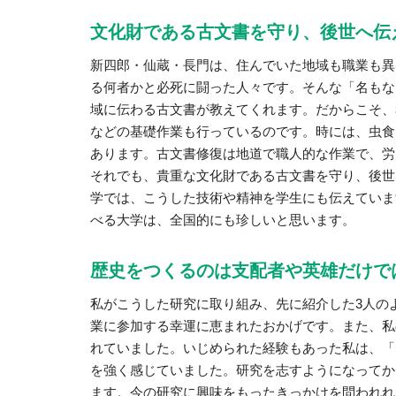
文化財である古文書を守り、後世へ伝
新四郎・仙蔵・長門は、住んでいた地域も職業も異
る何者かと必死に闘った人々です。そんな「名もな
域に伝わる古文書が教えてくれます。だからこそ、
などの基礎作業も行っているのです。時には、虫食
あります。古文書修復は地道で職人的な作業で、労
それでも、貴重な文化財である古文書を守り、後世
学では、こうした技術や精神を学生にも伝えていま
べる大学は、全国的にも珍しいと思います。
歴史をつくるのは支配者や英雄だけで
私がこうした研究に取り組み、先に紹介した3人の
業に参加する幸運に恵まれたおかげです。また、私
れていました。いじめられた経験もあった私は、「
を強く感じていました。研究を志すようになってか
ます。今の研究に興味をもったきっかけを問われれ