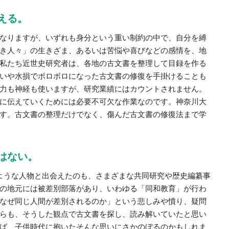
える。
なりますが、いずれも身分という重い制約の中で、自分を縛
き人々」の生きざま、あるいは苦悩や喜びなどの感情を、地
私たち近世史研究者は、各地の古文書を整理して目録を作る
いや水損でボロボロになった古文書の修復を手掛けることも
力も神経も使いますが、研究業績にはカウントされません。
に伝えていくためには必要不可欠な作業なのです。神奈川大
す。古文書の整理だけでなく、傷んだ古文書の修復法まで学
はない。
ような人物と出会えたのも、さまざまな共同研究や歴史編纂事
の地元には被差別部落があり、いわゆる「同和教育」が行わ
なぜ同じ人間が差別されるのか」という悲しみや憤り、疑問
らも、そうした観点で古文書を探し、読み解いていたと思い
ば、子供時代に抱いたそんな思いにさかのぼるのかもしれま