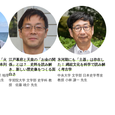
「火
江戸幕府と天皇の「お金の関
氷河期にも「土器」は存在し
私た
本列
係」とは？ 史料を読み解
た！ 縄紋文化を科学で読み解
え」
き、新しい歴史像をつくる面
く考古学
成城
白さ
准教授
 地理
中央大学 文学部 日本史学専攻
先生
教授 小林 謙一 先生
学習院大学 文学部 史学科 教
授 佐藤 雄介 先生