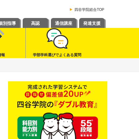
四谷学院総合TOP
個別指導
高認
通信講座
発達支援
情報
学部学科選びでよくある質問