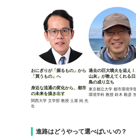
おにぎりが「握るもの」から
過去の巨大噴火を追え！
「買うもの」へ
山灰」が教えてくれる日
島の成り立ち
身近な流通の変化から、都市
東京都立大学 都市環境学部
の未来を描き出す
環境学科 教授 鈴木 毅彦 
関西大学 文学部 教授 土屋 純 先
生
進路はどうやって選べばいいの？