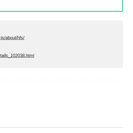
js/about/hfs/
etails_102038.html