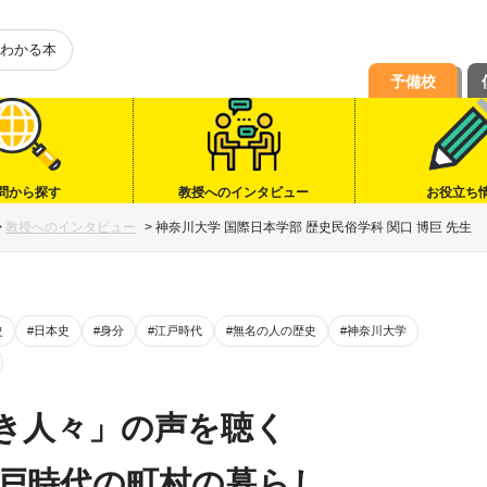
わかる本
予備校
問から探す
教授へのインタビュー
お役立ち
>
教授へのインタビュー
>
神奈川大学 国際日本学部 歴史民俗学科 関口 博巨 先生
史
#日本史
#身分
#江戸時代
#無名の人の歴史
#神奈川大学
き人々」の声を聴く
江戸時代の町村の暮らし