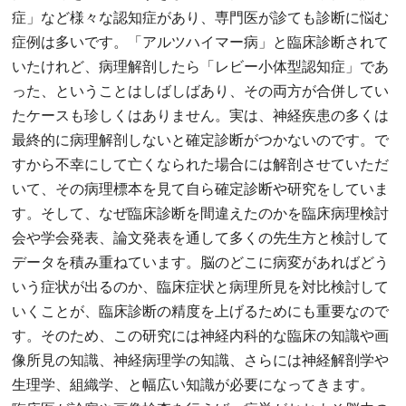
症」など様々な認知症があり、専門医が診ても診断に悩む
症例は多いです。「アルツハイマー病」と臨床診断されて
いたけれど、病理解剖したら「レビー小体型認知症」であ
った、ということはしばしばあり、その両方が合併してい
たケースも珍しくはありません。実は、神経疾患の多くは
最終的に病理解剖しないと確定診断がつかないのです。で
すから不幸にして亡くなられた場合には解剖させていただ
いて、その病理標本を見て自ら確定診断や研究をしていま
す。そして、なぜ臨床診断を間違えたのかを臨床病理検討
会や学会発表、論文発表を通して多くの先生方と検討して
データを積み重ねています。脳のどこに病変があればどう
いう症状が出るのか、臨床症状と病理所見を対比検討して
いくことが、臨床診断の精度を上げるためにも重要なので
す。そのため、この研究には神経内科的な臨床の知識や画
像所見の知識、神経病理学の知識、さらには神経解剖学や
生理学、組織学、と幅広い知識が必要になってきます。