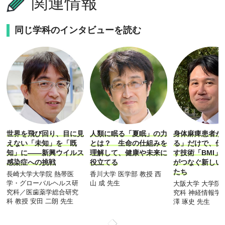
関連情報
同じ学科のインタビューを読む
世界を飛び回り、目に見
身体麻痺患者が
人類に眠る「夏眠」の力
えない「未知」を「既
る」だけで、伝
とは？ 生命の仕組みを
知」に――新興ウイルス
す技術「BMI」
理解して、健康や未来に
感染症への挑戦
がつなぐ新しい
役立てる
たち
長崎大学大学院 熱帯医
香川大学 医学部 教授 西
学・グローバルヘルス研
山 成 先生
大阪大学 大学院
究科／医歯薬学総合研究
究科 神経情報学 
科 教授 安田 二朗 先生
澤 琢史 先生