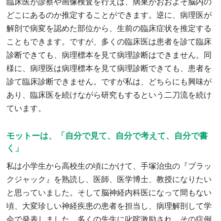
臨床医が診察や画像検査を行えば、病巣がおおよそ脳内の
どこにあるのか推定することができます。逆に、病理医が
解剖で病変を認めた部位から、生前の臨床症状を推定する
こともできます。ですが、多くの臨床医は患者を診て臨床
診断できても、病理標本を見て病理診断はできません。同
様に、病理医は病理標本を見て病理診断できても、患者を
診て臨床診断できません。ですが私は、どちらにも興味が
あり、臨床医を続けながら研究もするという二刀流を続け
ています。
モットーは、「自分で見て、自分で考えて、自分で書
く」
私は小学生から高校生の頃にかけて、手塚治虫の『ブラッ
クジャック』を熟読し、医師、医学博士、教授になりたい
と思っていました。そして脳神経内科医になって間もない
頃、大変珍しい神経疾患の患者を担当し、病理解剖して学
会で発表しました。多くの先生に叱咤激励され、その症例