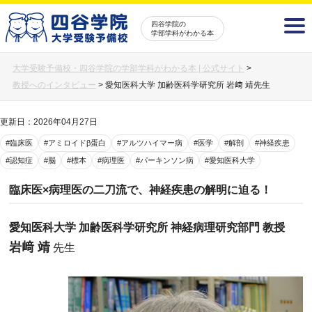
四谷学院の
学部学科がわかる本
大学受験予備校・四谷学院の学部学科がわかる本 | 公式サイト
>
教授へのインタビュー
>
愛知医科大学 加齢医科学研究所 岩﨑 靖先生
更新日：2026年04月27日
#臨床医
#アミロイドβ蛋白
#アルツハイマー病
#医学
#解剖
#神経疾患
#認知症
#脳
#標本
#病理医
#パーキンソン病
#愛知医科大学
臨床医×病理医の二刀流で、神経疾患の解明に迫る！
愛知医科大学 加齢医科学研究所 神経病理研究部門 教授
岩﨑 靖
先生