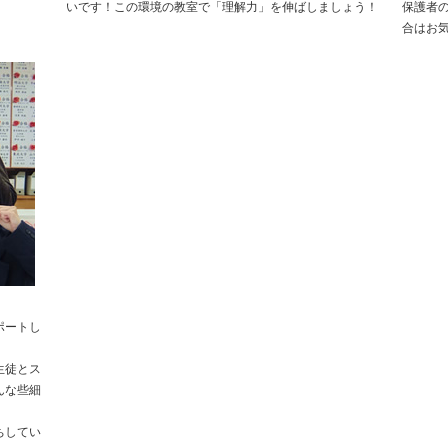
いです！この環境の教室で「理解力」を伸ばしましょう！
保護者
合はお
ポートし
生徒とス
んな些細
ちしてい