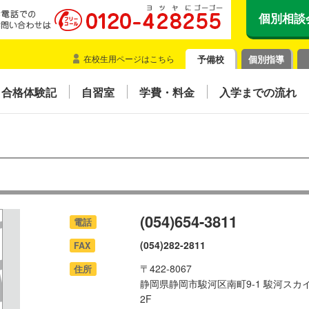
個別相談
在校生用ページはこちら
予備校
個別指導
合格体験記
自習室
学費・料金
入学までの流れ
(054)654-3811
電話
(054)282-2811
FAX
〒422-8067
住所
静岡県静岡市駿河区南町9-1 駿河スカ
2F