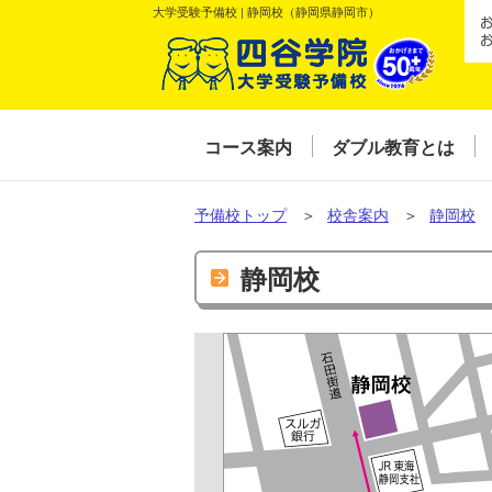
大学受験予備校 | 静岡校（静岡県静岡市）
コース案内
ダブル教育とは
予備校トップ
＞
校舎案内
＞
静岡校
静岡校