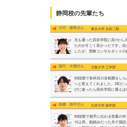
静岡校の先輩たち
東京大学 文科二類
兄も通った四谷学院に高1から
たのがすごく良かったです。自
したが、受験コンサルタントの
大阪大学 工学部
55段階で各科目の全範囲をし
へと変えてくれました。DEだっ
びに迷ったら四谷学院に通えば
九州大学 薬学部
55段階で相手に伝わる答案の
10上昇。勘頼みだった共テ国