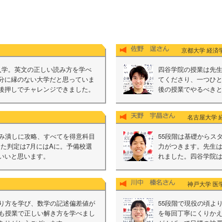
京都大学 経済
入学。英文の正しい読み方を学べ
四谷学院の授業は先
分に縁のない大学だと思っていま
てくださり、一つひ
後押しでチャレンジできました。
後の授業でやるべき
名古屋大学 
らみ潰しに攻略、すべてを得意科目
55段階は基礎からス
た判定は7月にはAに。予備校選
力がつきます。先生
いいと思います。
れました。四谷学院
神戸大学 医学
作り方を学び、数学の記述偏差値が
55段階で現役の頃よ
語も授業で正しい解き方を学べまし
を毎回丁寧にくりかえ