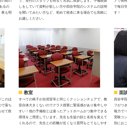
目の前の
で、受付のスタッフも明るく元気に挨拶します。予備校探
アで長
あるの
しをしていて資料が欲しい方や四谷学院のシステムの説明
で毎日
。夜も明
を聞いてみたい方など、初めて校舎に来る場合でも気軽に
す！
お越しください。
教室
面
がこのほ
すべての椅子が自習室等と同じくクッションチェアで、教
四谷学
ので落ち
室自体大きくないのでクラス授業に緊張感があり集中しや
フがつ
わせて飲
すい！他の予備校とは違ったアットホームかつ集中できる
報力で
！
環境をご用意しています。先生も生徒の顔と名前を覚えて
受験コ
くれるので、先生との距離が近くなり質問もとてもしやす
別にお