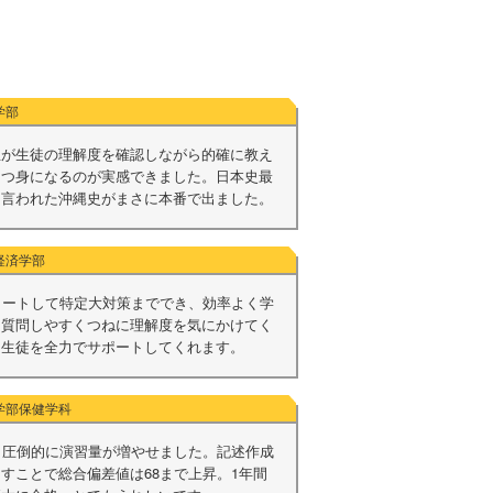
学部
生が生徒の理解度を確認しながら的確に教え
とつ身になるのが実感できました。日本史最
と言われた沖縄史がまさに本番で出ました。
経済学部
タートして特定大対策まででき、効率よく学
は質問しやすくつねに理解度を気にかけてく
は生徒を全力でサポートしてくれます。
部保健学科
り圧倒的に演習量が増やせました。記述作成
すことで総合偏差値は68まで上昇。1年間