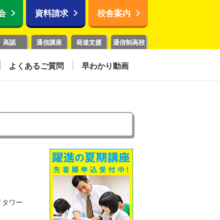
会
資料請求
校舎案内
高認
通信講座
発達支援
通信制高校
よくあるご質問
早わかり動画
イタワー