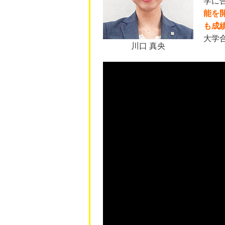
学に
能を
も成
大学
川口 真央