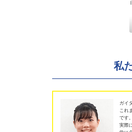
私
ガイ
これ
です
実際