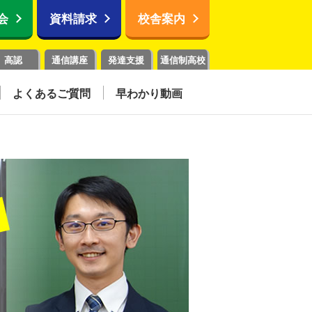
会
資料請求
校舎案内
高認
通信講座
発達支援
通信制高校
よくあるご質問
早わかり動画