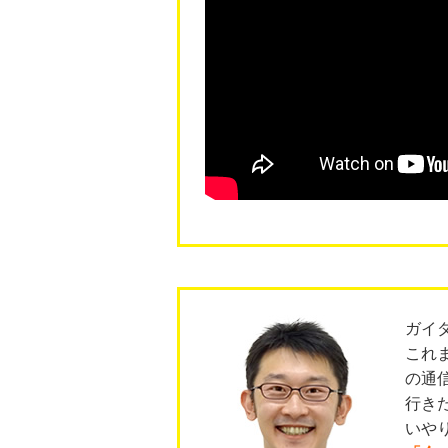
ガイ
これ
の通
行き
いや