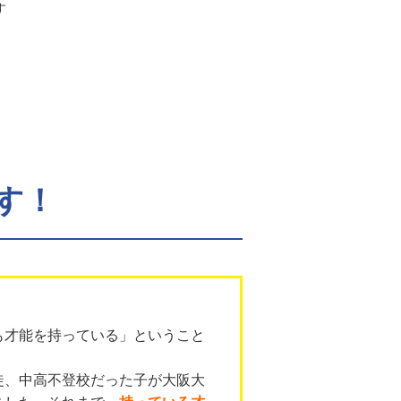
す
す！
も才能を持っている」ということ
徒、中高不登校だった子が大阪大