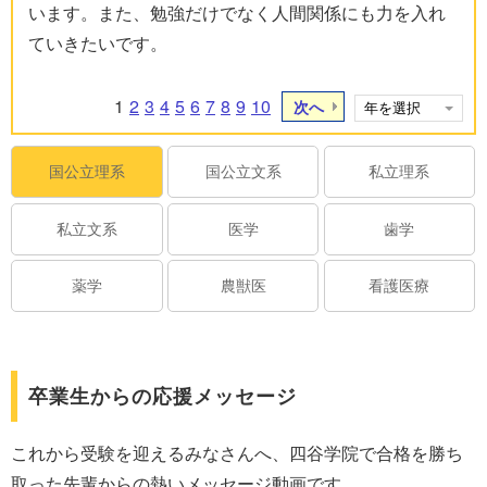
います。また、勉強だけでなく人間関係にも力を入れ
ていきたいです。
1
2
3
4
5
6
7
8
9
10
次へ
国公立理系
国公立文系
私立理系
私立文系
医学
歯学
薬学
農獣医
看護医療
卒業生からの応援メッセージ
これから受験を迎えるみなさんへ、四谷学院で合格を勝ち
取った先輩からの熱いメッセージ動画です。