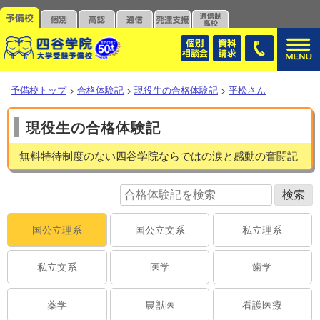
予備校トップ
>
合格体験記
>
現役生の合格体験記
>
平松さん
現役生の合格体験記
無料特待制度のない四谷学院ならではの涙と感動の奮闘記
国公立理系
国公立文系
私立理系
私立文系
医学
歯学
薬学
農獣医
看護医療