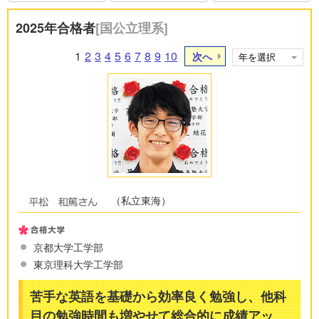
2025年合格者
[国公立理系]
1
2
3
4
5
6
7
8
9
10
次へ
（私立東海）
京都大学工学部
東京理科大学工学部
苦手な英語を基礎から効率良く勉強し、他科
目の勉強時間も増やせて総合的に成績アッ