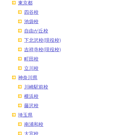
東京都
四谷校
池袋校
自由が丘校
下北沢校(現役校)
吉祥寺校(現役校)
町田校
立川校
神奈川県
川崎駅前校
横浜校
藤沢校
埼玉県
南浦和校
大宮校