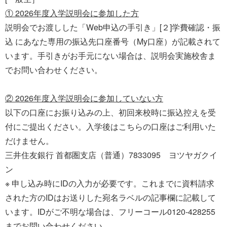
① 2026年度入学説明会に参加した方
説明会でお渡しした「Web申込の手引き」[２]学費確認・振
込 にあなた専用の振込先口座番号（My口座）が記載されて
います。手引きがお手元にない場合は、説明会実施校舎ま
でお問い合わせください。
② 2026年度入学説明会に参加していない方
以下の口座にお振り込みの上、初回来校時に振込控えを受
付にご提出ください。入学後はこちらの口座はご利用いた
だけません。
三井住友銀行 首都圏支店（普通）7833095 ヨツヤガクイ
ン
※ 申し込み時にIDの入力が必要です。これまでに資料請求
された方のIDはお送りした宛名ラベルの記事欄に記載して
います。IDがご不明な場合は、フリーコール0120-428255
までお問い合わせください。