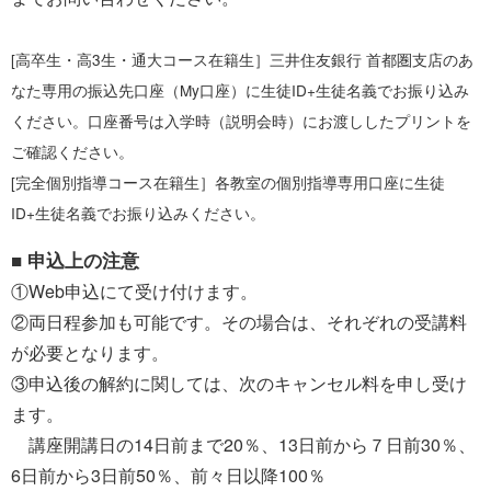
[高卒生・高3生・通大コース在籍生］三井住友銀行 首都圏支店のあ
なた専用の振込先口座（My口座）に生徒ID+生徒名義でお振り込み
ください。口座番号は入学時（説明会時）にお渡ししたプリントを
ご確認ください。
[完全個別指導コース在籍生］各教室の個別指導専用口座に生徒
ID+生徒名義でお振り込みください。
■ 申込上の注意
①Web申込にて受け付けます。
②両日程参加も可能です。その場合は、それぞれの受講料
が必要となります。
③申込後の解約に関しては、次のキャンセル料を申し受け
ます。
講座開講日の14日前まで20％、13日前から７日前30％、
6日前から3日前50％、前々日以降100％