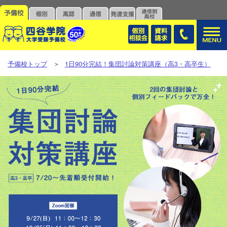
予備校トップ
＞
1日90分完結！集団討論対策講座（高3・高卒生）