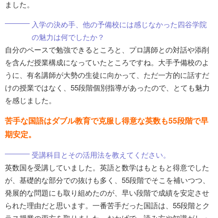
ました。
入学の決め手、他の予備校には感じなかった四谷学院
の魅力は何でしたか？
自分のペースで勉強できるところと、プロ講師との対話や添削
を含んだ授業構成になっていたところですね。大手予備校のよ
うに、有名講師が大勢の生徒に向かって、ただ一方的に話すだ
けの授業ではなく、55段階個別指導があったので、とても魅力
を感じました。
苦手な国語はダブル教育で克服し得意な英数も55段階で早
期安定。
受講科目とその活用法を教えてください。
英数国を受講していました。英語と数学はもともと得意でした
が、基礎的な部分での抜けも多く、55段階でそこを補いつつ、
発展的な問題にも取り組めたのが、早い段階で成績を安定させ
られた理由だと思います。一番苦手だった国語は、55段階とク
ラス授業の両方を取りました。おかげで、読み方や知識がしっ