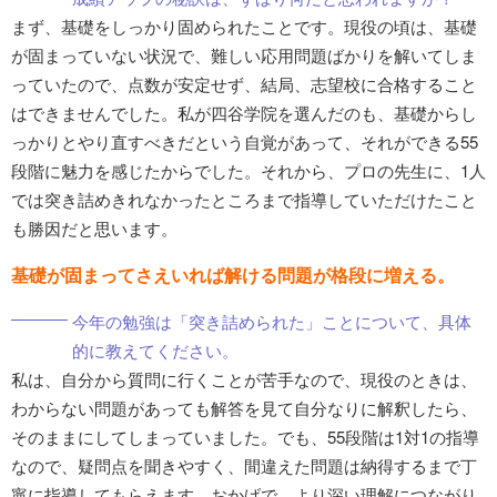
まず、基礎をしっかり固められたことです。現役の頃は、基礎
が固まっていない状況で、難しい応用問題ばかりを解いてしま
っていたので、点数が安定せず、結局、志望校に合格すること
はできませんでした。私が四谷学院を選んだのも、基礎からし
っかりとやり直すべきだという自覚があって、それができる55
段階に魅力を感じたからでした。それから、プロの先生に、1人
では突き詰めきれなかったところまで指導していただけたこと
も勝因だと思います。
基礎が固まってさえいれば解ける問題が格段に増える。
今年の勉強は「突き詰められた」ことについて、具体
的に教えてください。
私は、自分から質問に行くことが苦手なので、現役のときは、
わからない問題があっても解答を見て自分なりに解釈したら、
そのままにしてしまっていました。でも、55段階は1対1の指導
なので、疑問点を聞きやすく、間違えた問題は納得するまで丁
寧に指導してもらえます。おかげで、より深い理解につながり