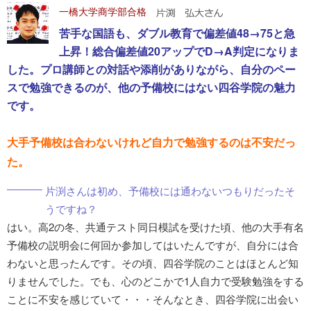
一橋大学商学部合格
苦手な国語も、ダブル教育で偏差値48→75と急
上昇！総合偏差値20アップでD→A判定になりま
した。プロ講師との対話や添削がありながら、自分のペー
スで勉強できるのが、他の予備校にはない四谷学院の魅力
です。
大手予備校は合わないけれど自力で勉強するのは不安だっ
た。
片渕さんは初め、予備校には通わないつもりだったそ
うですね？
はい。高2の冬、共通テスト同日模試を受けた頃、他の大手有名
予備校の説明会に何回か参加してはいたんですが、自分には合
わないと思ったんです。その頃、四谷学院のことはほとんど知
りませんでした。でも、心のどこかで1人自力で受験勉強をする
ことに不安を感じていて・・・そんなとき、四谷学院に出会い