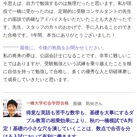
今思えば、自力で勉強するのは無理だったと思います。私が現
役で一橋に受かったのは、定期的に受験コンサルタントの先生
との面談で的確なアドバイスをいただいたことも大きかったで
す。先生、スタッフの方々のおかげで、手に入れることのでき
た合格です。1年間、本当にありがとうございました！
最後に、今後の抱負をお聞かせください。
私の将来の夢は、公認会計士になることです。非常に難しいこ
とではありますが、受験勉強という試練を乗り越えたことを糧
に自信を持って勉強して合格し、多くの優秀な人と切磋琢磨し
て成長していきたいと思います。
一橋大学社会学部合格
得意な英語も苦手な数学も、基礎を大事にするダ
ブル教育の相乗効果により、秋の一橋模試でA判
定！基礎の小さな穴を潰していくことは、数点で合否を分
ける入試において有利に働きます。