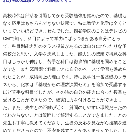
高校時代は部活を引退してから受験勉強を始めたので、基礎も
なく応用はもちろんできない状態で、特に数学と化学は全くと
いっていいほどできませんでした。四谷学院のことはテレビの
CMで知り、科目によって学力にばらつきがある自分にとっ
て、科目別能力別のクラス授業があるのは自分にぴったりな予
備校だと思い、入学を決意しました。能力別の授業で得意な科
目はしっかり伸ばし、苦手な科目は徹底的に基礎を固めること
ができ、また55段階で科目ごとに自分のペースで学習を進めら
れたことが、成績向上の理由です。特に数学は一番基礎のクラ
スから、化学は「基礎からの理数演習ゼミ」を追加で受講する
ほど苦手な科目でしたが、その時の自分の能力に合った授業を
受けることができたので、確実に力を付けることができまし
た。また、先生との距離が近く、質問のしやすい環境だったの
でわからないことは質問して解消することができました。どの
先生も丁寧に教えてくださり、生徒の反応を見ながら授業を進
めてくださったので、不安を残すことがありませんでした。し