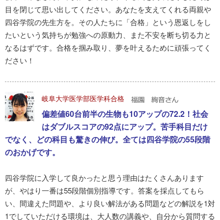
目を閉じて思い出してください。あなたを支えてくれる両親や
四谷学院の先生方を。その人たちに「合格」という恩返しをし
たいという気持ちが勉強への原動力、また不安を断ち切る力と
なるはずです。合格を掴み取り、夢を叶えるために頑張ってく
ださい！
岐阜大学医学部医学科合格
偏差値60台前半の生物も10アップの72.2！社会
はダブルスコアの92点にアップ。苦手科目だけ
でなく、どの科目も驚きの伸び。全ては四谷学院の55段階
のおかげです。
四谷学院に入学して良かったと思う理由はたくさんあります
が、やはり一番は55段階個別指導です。答案を採点してもら
い、間違えた問題や、より良い解法がある問題などの解説を1対
1でしていただける環境は、大人数の講義や、自分から質問する