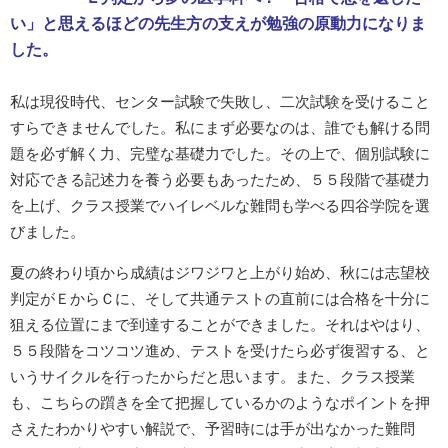
い」と思えるほどの先生方の支えが勉強の原動力になりま
した。
私は現役時代、センター試験で失敗し、二次試験を受けること
すらできませんでした。私にまず必要なのは、誰でも解ける問
題を必ず解く力、完璧な基礎力でした。その上で、個別試験に
対応できる記述力を養う必要もあったため、５５段階で基礎力
を上げ、クラス授業でハイレベルな難問も学べる四谷学院を選
びました。
夏の終わり頃から成績はジワジワと上がり始め、秋には志望校
判定がＥからＣに、そして共通テストの直前には合格を十分に
狙える位置にまで到達することができました。それはやはり、
５５段階をコツコツ進め、テストを受けたら必ず復習する、と
いうサイクルを行ったからだと思います。また、クラス授業
も、こちらの躓きを全て把握しているかのようなポイントを押
さえたわかりやすい解説で、予習時には手が出なかった難問