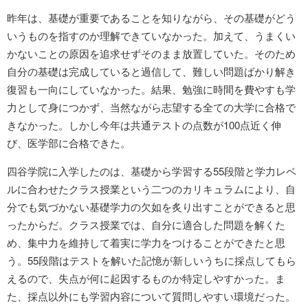
昨年は、基礎が重要であることを知りながら、その基礎がどう
いうものを指すのか理解できていなかった。加えて、うまくい
かないことの原因を追求せずそのまま放置していた。そのため
自分の基礎は完成していると過信して、難しい問題ばかり解き
復習も一向にしていなかった。結果、勉強に時間を費やすも学
力として身につかず、当然ながら志望する全ての大学に合格で
きなかった。しかし今年は共通テストの点数が100点近く伸
び、医学部に合格できた。
四谷学院に入学したのは、基礎から学習する55段階と学力レベ
ルに合わせたクラス授業という二つのカリキュラムにより、自
分でも気づかない基礎学力の欠如を炙り出すことができると思
ったからだ。クラス授業では、自分に適合した問題を解くた
め、集中力を維持して着実に学力をつけることができたと思
う。55段階はテストを解いた記憶が新しいうちに採点してもら
えるので、失点が何に起因するものか特定しやすかった。ま
た、採点以外にも学習内容について質問しやすい環境だった。