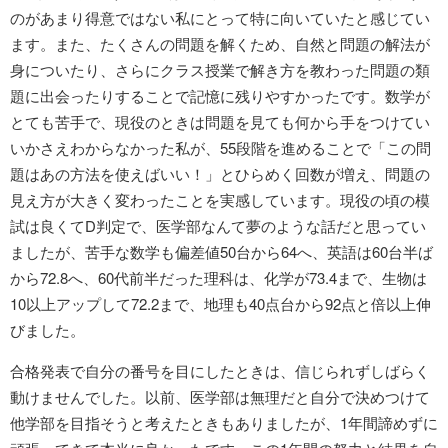
のがあまり得意ではない私にとって特に向いていたと感じてい
ます。また、たくさんの問題を解くため、自然と問題の解法が
身についたり、さらにクラス授業で解き方を教わった問題の類
題に出会ったりすることで記憶に残りやすかったです。数学が
とても苦手で、現役のときは問題を見ても何から手をつけてい
いかさえわからなかった私が、55段階を進めることで「この問
題はあの方法を使えばいい！」とひらめく回数が増え、問題の
見え方が大きく変わったことを実感しています。現役の頃の模
試は良くてD判定で、医学部なんて夢のような話だと思ってい
ましたが、苦手な数学も偏差値50台から64へ、英語は60台半ば
から72.8へ、60代前半だった理科は、化学が73.4まで、生物は
10以上アップして72.2まで、地理も40点台から92点と倍以上伸
びました。
合格発表で自分の番号を目にしたときは、信じられずしばらく
動けませんでした。以前、医学部は無理だと自分で決めつけて
他学部を目指そうと考えたときもありましたが、1年間諦めずに