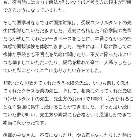
も、復習時には自力で解法が思いつくほど考え方の根本が理解
できるようになっていました。
そして医学科ならではの面接対策は、受験コンサルタントの先
生に指導していただきました。過去に合格した四谷学院の先輩
たちが残してくれたデータベースをもとに、本番さながらの空
気感で面接試験を体験できました。先生には、出願に際しての
複雑な手続きも不明点を気軽に聞けたり、不安に陥った時にい
つも励ましていただいたり、親元を離れて寮で一人暮らしをし
ていた私にとって本当にありがたい存在でした。
1聞いたら10教えてくれた５５段階の先生、いつも楽しく教え
てくれたクラス授業の先生、そして、相談にのってくれた受験
コンサルタントの先生、先生方のおかげで1年間、心が折れるこ
となく勉強に集中し続けることができました。ずっと追い続け
ていた夢が叶い、先生方や両親にも合格という恩返しができて
本当に良かったです。
後輩のみなさん、不安になったり、やる気を失ったりした時は