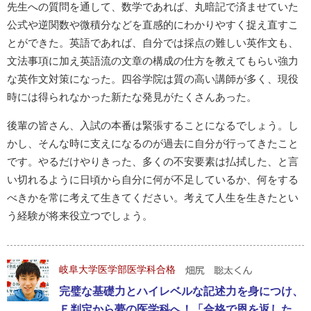
先生への質問を通して、数学であれば、丸暗記で済ませていた
公式や逆関数や微積分などを直感的にわかりやすく捉え直すこ
とができた。英語であれば、自分では採点の難しい英作文も、
文法事項に加え英語流の文章の構成の仕方を教えてもらい強力
な英作文対策になった。四谷学院は質の高い講師が多く、現役
時には得られなかった新たな発見がたくさんあった。
後輩の皆さん、入試の本番は緊張することになるでしょう。し
かし、そんな時に支えになるのが過去に自分が行ってきたこと
です。やるだけやりきった、多くの不安要素は払拭した、と言
い切れるように日頃から自分に何が不足しているか、何をする
べきかを常に考えて生きてください。考えて人生を生きたとい
う経験が将来役立つでしょう。
岐阜大学医学部医学科合格
完璧な基礎力とハイレベルな記述力を身につけ、
Ｅ判定から夢の医学科へ！「合格で恩を返した