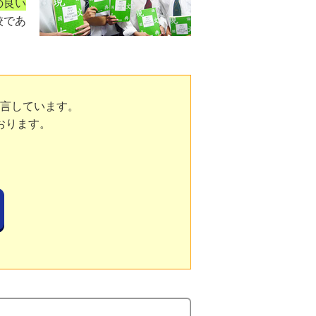
の良い
校であ
言しています。
おります。