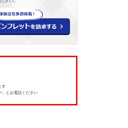
ださい。
ます
が」とお電話ください