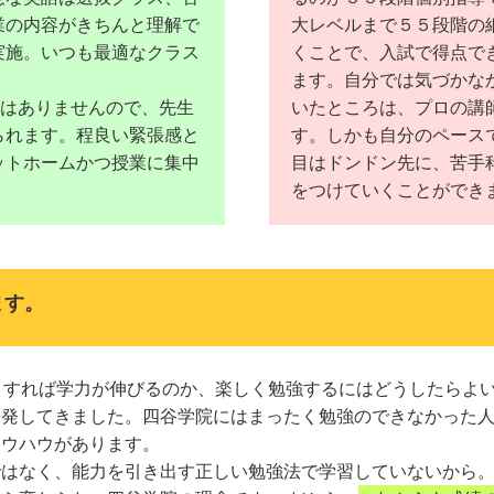
業の内容がきちんと理解で
大レベルまで５５段階の
実施。いつも最適なクラス
くことで、入試で得点で
ます。自分では気づかな
スはありませんので、先生
いたところは、プロの講
られます。程良い緊張感と
す。しかも自分のペース
ットホームかつ授業に集中
目はドンドン先に、苦手
をつけていくことができ
ます。
うすれば学力が伸びるのか、楽しく勉強するにはどうしたらよ
開発してきました。四谷学院にはまったく勉強のできなかった
ノウハウがあります。
ではなく、能力を引き出す正しい勉強法で学習していないから