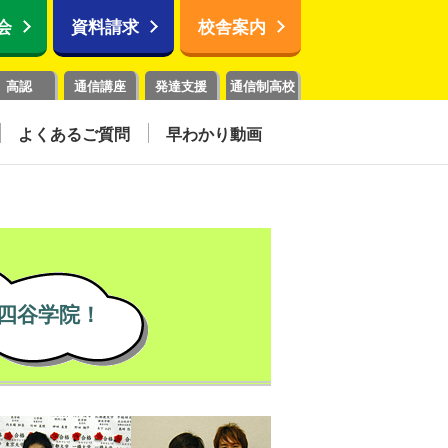
会
資料請求
校舎案内
高認
通信講座
発達支援
通信制高校
よくあるご質問
早わかり動画
四谷学院！