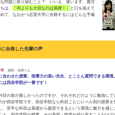
ルな問題に取り組むこと？ いいえ、違います。鹿児
たちは、
「何よりも大切なのは基礎！」
と口を揃えて
固めて、なおかつ志望大学に合格するにはどんな予備
科に合格した先輩の声
合格
に合わせた授業、指導力の高い先生、とことん質問できる環境
には四谷学院が一番です！
科目の差が激しかったのですが、それぞれどのように勉強して
のが四谷学院です。四谷学院なら科目ごとにレベル別の授業を
し、苦手な科目は基礎から復習できるという環境に魅力を感じ
こと、四谷学院の授業、その予習・復習を繰り返すことだけで