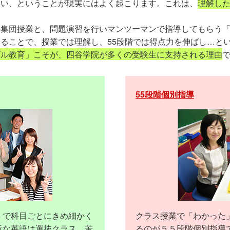
ない、ということが現実にはよく起こります。これは、
理解し
集団授業と、問題演習を行いマンツーマンで指導してもらう「
ることで、授業では理解し、55段階では得点力を伸ばし…と
ブル教育」こそが、四谷学院が多くの受験生に支持される理由
55段階個別指導
」で科目ごとにきめ細かく
クラス授業で「わかった
意な英語は選抜クラス、苦
るのが５５段階個別指導