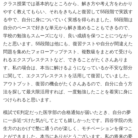
クラス授業では基本的なところから、解き方や考え方をわかり
やすく教えてもらい、それをきちんと復習して55段階で実践す
る中で、自分に身についていく実感を得られました。55段階は
自分のペースで好きな単元から解き進めることもできるので、
学校の勉強もスムーズになり、良い成績を保つことにつながっ
たと思います。55段階は他にも、復習テストや自分が間違えた
問題を集めたフォローアップテスト、複数級をまとめて受けら
れるエクスプレステストなど、できることがたくさんありま
す。私の場合は、本当に解けるようになっているか不安な部分
に関して、エクスプレステストを活用して復習していました。
アウトプット、復習の機会がたくさんあるので、自分に合う方
法を探して最大限活用すれば、一度勉強したことを着実に身に
つけられると思います。
模試でE判定だった医学部の合格通知が届いたとき、自分の夢
に一歩近づけた気がしてとても嬉しかったです。四谷学院の先
生方のおかげで塾に通うのが楽しく、モチベーションを保つこ
とができました。本当にありがとうございます。私の将来の夢