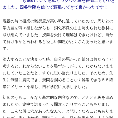
き進めていく意欲とワクワク感を得ることができ
ました。四谷学院を信じて頑張ってきて良かったです！
現役の時は授業の難易度が高い塾に通っていたので、周りとの
学力差を薄々感じながらも、消化不良のまま与えられた教材に
取り組んでいました。授業を受けて理解はできたけれど、自分
で解けるかと言われると怪しい問題がたくさんあったと思いま
す。
浪人することが決まった時、自分の悪かった部分は何だろうと
考えると、わからないことを恥ずかしがって、わからないまま
にしていたことだと、すぐに思い当たりました。そのため、先
生に気軽に質問でき、疑問を溜めることなく解消できる５５段
階にメリットを感じ、四谷学院に入学しました。
初めのうちは、かなり基本的な内容なので、どんどん級を進め
ましたが、途中で詰まったり間違えたりすることもありまし
た。こんな所に穴があったなんて、と悲しくなることもありま
したが、手を抜かずに頑張りました。級の後半や段に入ると難