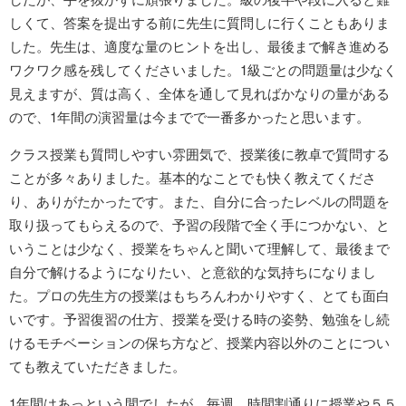
しくて、答案を提出する前に先生に質問しに行くこともありま
した。先生は、適度な量のヒントを出し、最後まで解き進める
ワクワク感を残してくださいました。1級ごとの問題量は少なく
見えますが、質は高く、全体を通して見ればかなりの量がある
ので、1年間の演習量は今までで一番多かったと思います。
クラス授業も質問しやすい雰囲気で、授業後に教卓で質問する
ことが多々ありました。基本的なことでも快く教えてくださ
り、ありがたかったです。また、自分に合ったレベルの問題を
取り扱ってもらえるので、予習の段階で全く手につかない、と
いうことは少なく、授業をちゃんと聞いて理解して、最後まで
自分で解けるようになりたい、と意欲的な気持ちになりまし
た。プロの先生方の授業はもちろんわかりやすく、とても面白
いです。予習復習の仕方、授業を受ける時の姿勢、勉強をし続
けるモチベーションの保ち方など、授業内容以外のことについ
ても教えていただきました。
1年間はあっという間でしたが、毎週、時間割通りに授業や５５