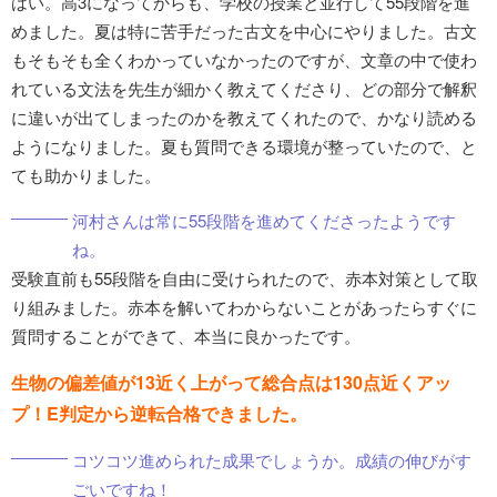
はい。高3になってからも、学校の授業と並行して55段階を進
めました。夏は特に苦手だった古文を中心にやりました。古文
もそもそも全くわかっていなかったのですが、文章の中で使わ
れている文法を先生が細かく教えてくださり、どの部分で解釈
に違いが出てしまったのかを教えてくれたので、かなり読める
ようになりました。夏も質問できる環境が整っていたので、と
ても助かりました。
河村さんは常に55段階を進めてくださったようです
ね。
受験直前も55段階を自由に受けられたので、赤本対策として取
り組みました。赤本を解いてわからないことがあったらすぐに
質問することができて、本当に良かったです。
生物の偏差値が13近く上がって総合点は130点近くアッ
プ！E判定から逆転合格できました。
コツコツ進められた成果でしょうか。成績の伸びがす
ごいですね！