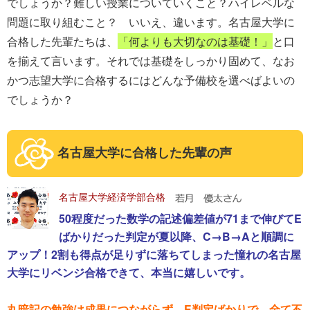
でしょうか？難しい授業についていくこと？ハイレベルな
問題に取り組むこと？ いいえ、違います。名古屋大学に
合格した先輩たちは、
「何よりも大切なのは基礎！」
と口
を揃えて言います。それでは基礎をしっかり固めて、なお
かつ志望大学に合格するにはどんな予備校を選べばよいの
でしょうか？
名古屋大学に合格した先輩の声
名古屋大学経済学部合格
50程度だった数学の記述偏差値が71まで伸びてE
ばかりだった判定が夏以降、C→B→Aと順調に
アップ！2割も得点が足りずに落ちてしまった憧れの名古屋
大学にリベンジ合格できて、本当に嬉しいです。
丸暗記の勉強は成果につながらず、E判定ばかりで、全て不