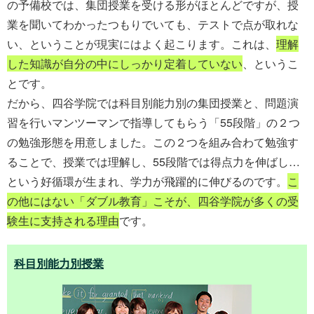
の予備校では、集団授業を受ける形がほとんどですが、授
業を聞いてわかったつもりでいても、テストで点が取れな
い、ということが現実にはよく起こります。これは、
理解
した知識が自分の中にしっかり定着していない
、というこ
とです。
だから、四谷学院では科目別能力別の集団授業と、問題演
習を行いマンツーマンで指導してもらう「55段階」の２つ
の勉強形態を用意しました。この２つを組み合わて勉強す
ることで、授業では理解し、55段階では得点力を伸ばし…
という好循環が生まれ、学力が飛躍的に伸びるのです。
こ
の他にはない「ダブル教育」こそが、四谷学院が多くの受
験生に支持される理由
です。
科目別能力別授業