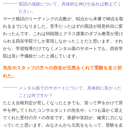
英語の成績について、具体的な伸びがあれば教えてく
ださい。
マーク模試のリーディングの点数が、62点から本番で98点を取
れるまでになりました。苦手だったはずの英語が得意科目に変
わったんです。これは55段階とクラス授業のダブル教育が受け
られる四谷学院でしか実現しなかったことだと思います。それ
から、学習指導だけでなくメンタル面のサポートでも、四谷学
院は良い予備校だったと感じています。
先生やスタッフの方々の存在が元気をくれて受験を走り切
れた。
メンタル面でのサポートについて。具体的に良かった
ことは何ですか？
たとえ合格判定が苦しくなったときでも、笑って声をかけて背
中を押してくれたコンサルタントの先生や、いつも温かく迎え
てくれた受付の方々の存在です。挨拶や笑顔が、確実に力にな
っていたと思います。みなさんから元気をもらって、受験を走