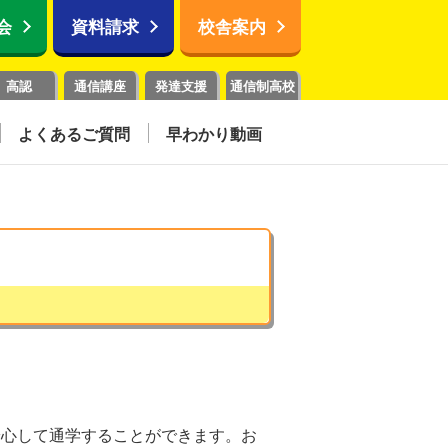
会
資料請求
校舎案内
高認
通信講座
発達支援
通信制高校
よくあるご質問
早わかり動画
安心して通学することができます。お