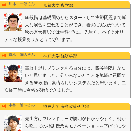
京都大学 農学部
55段階は基礎固めからスタートして実戦問題まで膨
大な演習を重ねることができ、着実に実力がついて
秋の京大模試では学科1位に。先生方、ハイクオリ
ティな授業ありがとうございます。
神戸大学 経済学部
高校中退しブランクある自分には、四谷学院しかな
いと思いました。分からないところを気軽に質問で
きる55段階は素晴らしいシステムだと思います。二
次終了時に合格を確信できました。
神戸大学 海洋政策科学部
先生方はフレンドリーで説明がわかりやすく、朝か
ら晩までの特訓授業もモチベーションを下げずにや