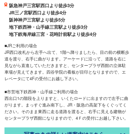
阪急神戸三宮駅西口より徒歩3分
JR三ノ宮駅西口より徒歩4分
阪神神戸三宮駅より徒歩5分
地下鉄西神・山手線三宮駅より徒歩3分
地下鉄海岸線三宮・花時計前駅より徒歩4分
■JRご利用の場合
JR西口改札から左手へ出て、1階へ降りましたら、目の前の横断歩
道を渡り、右手に曲がります。アーケードに沿って、道路を右に
見ながら直進していただきますと、センタープラザ西館の立体駐
車場が見えてきます。四谷学院の看板が目印となりますので、エ
レベータにて4Fの受付にお越し下さい。
■市営地下鉄西神・山手線ご利用の場合
西出口1の階段を上りますと、いくたロードに出ますので左手に曲
がります。まっすぐ進み南下し、JR・阪急の高架下をくぐってく
ださい。そのまま東西に走る道路を渡ると、右手に見える建物が
センタープラザ西館になりますので、4Ｆの受付にお越し下さい。