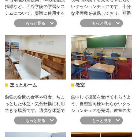
指導など、四谷学院の学習シス
いクッションチェアです。十分
テムについて、実際に使用する
な座席数を確保しており、順番
テキストなども見てもらいなが
待ちや予約は一切不要。授業用
もっと見る
もっと見る
ら説明します。大学受験の対策
の教室も未使用時は自習室とし
として、個々の状況に合わせた
て開放しているので、他の予備
最適な学習プランの提案に加え
校でありがちな席取り競争も四
て、進路選択や勉強に関する相
谷学院なら全くなし、いつでも
談をすることもできます。気軽
勉強できる環境になっていま
に校舎の雰囲気を見に来てくだ
す。またスタッフが定期的に見
さいね。
回りを行い、皆さんが最大限集
中できるよう管理しています。
ほっとルーム
教室
勉強の合間の食事や軽食、ちょ
集中して授業を受けてもらうよ
っとした休憩・気分転換に利用
う、自習室同様やわらかいクッ
できる場所です。適度な休憩で
ションチェアを完備。教室の大
集中力回復。一息ついてリフレ
きさは、どこに座っても黒板や
もっと見る
もっと見る
ッシュしたら、また頑張るぞ、
先生の顔がはっきり見えるサイ
という気持ちが湧いてきます
ズ感で、他の予備校のようにマ