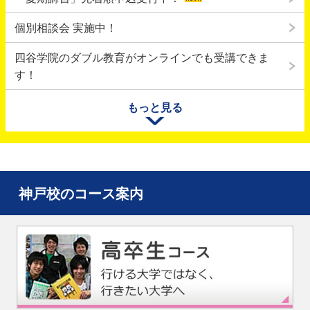
個別相談会 実施中！
四谷学院のダブル教育がオンラインでも受講できま
す！
九州・熊本での地震により被災された皆様、またそのご家族
もっと見る
の方々に心からお見舞い申し上げます。皆様の安全と、一日
も早い復旧・復興をお祈りいたします。
「面接対策特別講座」先着順申込受付中！
神戸校のコース案内
個別相談会実施中！
2026年合格速報を公開中！
2026年度 大学入学共通テスト特集
保護者体験談が増えました！