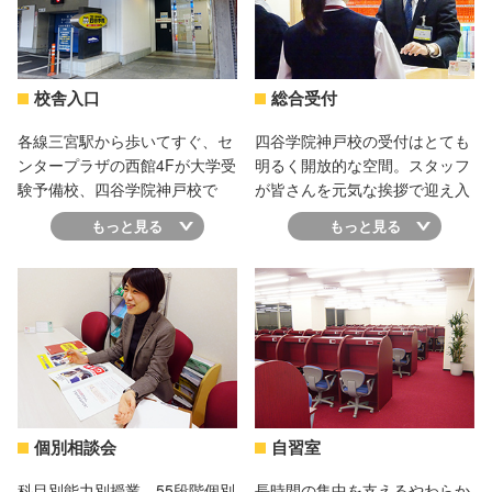
校舎入口
総合受付
各線三宮駅から歩いてすぐ、セ
四谷学院神戸校の受付はとても
ンタープラザの西館4Fが大学受
明るく開放的な空間。スタッフ
験予備校、四谷学院神戸校で
が皆さんを元気な挨拶で迎え入
す。雨の日も地下街を通って校
れます。パンフレット・資料請
もっと見る
もっと見る
舎にたどり着くことができ、通
求などもお気軽にお立ち寄りく
学しやすい立地です。
ださい！
個別相談会
自習室
科目別能力別授業、55段階個別
長時間の集中を支えるやわらか