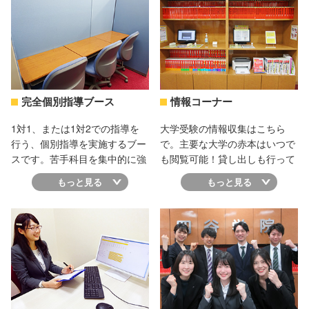
よ。
イクを使って授業をするような
大教室はありません。理解度を
気にかけてもらいながら、質問
がしやすい授業空間になってい
ます。
完全個別指導ブース
情報コーナー
1対1、または1対2での指導を
大学受験の情報収集はこちら
行う、個別指導を実施するブー
で。主要な大学の赤本はいつで
スです。苦手科目を集中的に強
も閲覧可能！貸し出しも行って
化したり、学校推薦・総合型選
います。
もっと見る
もっと見る
抜・一般入試のために小論文の
対策をしたり、一人ひとりの状
況に応じた授業内容で指導を受
けることができます。予備校コ
ースの授業と併せて活用するこ
とも可能です。