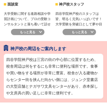
面談室
神戸校スタッフ
大学受験に関する進路相談や学
四谷学院神戸校のスタッフは
習計画について、プロの受験コ
皆、明るく元気いっぱいです！
ンサルタントと落ち着いて話せ
大学受験を突破口として夢や目
る空間です。パソコンを使って
標に向かって頑張る皆さんを全
もっと見る
もっと見る
学習状況を確認することもで
力で応援・サポートしますの
き、合格を目指す上での短・長
で、相談したいことや気になる
期的な目標設定など勉強の進め
こと、困ったことがあれば、い
神戸校の周辺をご案内します
方を相談します。保護者様から
つでも気軽に声をかけてくださ
の二者面談・三者面談のご希望
いね。
四谷学院神戸校は三宮の街の中心部に位置するため、
も承っています。
校舎周辺は何をするにも非常に便利な場所です。食事
や買い物をする場所が非常に豊富。校舎が入る建物か
らセンター街を挟んだ向かい側には、ジュンク堂書店
の大型店舗とナガサワ文具センターがあり、赤本探し
や文房具の買い足しに非常に便利です。