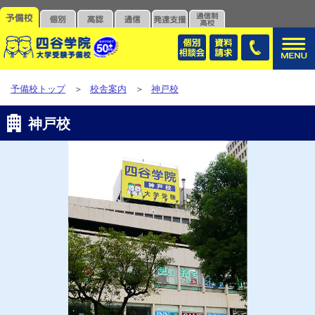
予備校トップ
＞
校舎案内
＞
神戸校
神戸校