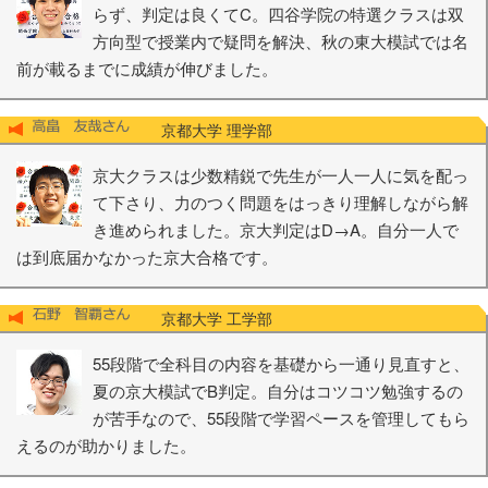
らず、判定は良くてC。四谷学院の特選クラスは双
方向型で授業内で疑問を解決、秋の東大模試では名
前が載るまでに成績が伸びました。
京都大学 理学部
京大クラスは少数精鋭で先生が一人一人に気を配っ
て下さり、力のつく問題をはっきり理解しながら解
き進められました。京大判定はD→A。自分一人で
は到底届かなかった京大合格です。
京都大学 工学部
55段階で全科目の内容を基礎から一通り見直すと、
夏の京大模試でB判定。自分はコツコツ勉強するの
が苦手なので、55段階で学習ペースを管理してもら
えるのが助かりました。