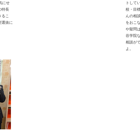
気にせ
トして
の特長
校・目
きるこ
んの相
型選抜に
をおこ
や疑問
谷学院
相談が
よ。