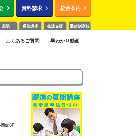
会
資料請求
校舎案内
高認
通信講座
発達支援
通信制高校
よくあるご質問
早わかり動画
ル西館6F