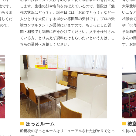
校です。
します。生徒の顔や名前をおぼえているので、普段は「勉
大学受
がありま
強の状況はどう？」、誕生日には「おめでとう！」など一
い…な
越しくだ
人ひとりを大切にする温かい雰囲気の受付です。プロの受
相談会
るので、
験コンサルタントが受付にいますので、ちょっとした質
や「5
問・相談でも気軽に声をかけてください。入学を検討され
学院独
ている方、とりあえず資料だけもらいたいという方は、こ
さんの
ちらの受付へお越しください。
す。お
ほっとルーム
教
船橋校のほっとルームはリニューアルされたばかりでとっ
生徒の