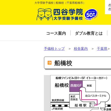
大学受験予備校 | 船橋校（千葉県船橋市）
コース案内
ダブル教育とは
予備校トップ
＞
校舎案内
＞
千葉県
船橋校