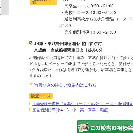
間
・高卒生コース 9:30～21:00
・高校生コース 13:30～21:00
・通信制高校からの大学受験コース 13:
21:00
・完全個別指導 13:30～21:00
JR線・東武野田線船橋駅北口すぐ前
京成線 京成船橋駅東口より徒歩6分
JR船橋駅の北口を出て左に進み、東武百貨店に沿って歩く
ビルをエレベーターで6Fまで上がっていただくと、受付が
※夕方以降や土日祝は周辺道路が混雑し、駐車場も満車とな
すすめします。
写真つきの詳しい道案内はこちら
設置コース
大学受験予備校（高卒生コース・高校生コース・通信制高
完全個別指導(小4～6・中・高・高卒・高認)