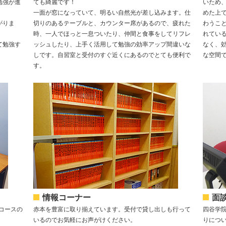
勉強が進
ても綺麗です！
いため
一面が窓になっていて、明るい自然光が差し込みます。仕
めた上
がりま
切りのあるテーブルと、カウンター席があるので、疲れた
わうこ
時、一人でほっと一息ついたり、仲間と食事をしてリフレ
れてい
て勉強す
ッシュしたり、上手く活用して勉強の効率アップ間違いな
なく、
しです。自習室と受付のすぐ近くにあるのでとても便利で
な空間
す。
情報コーナー
面
コースの
赤本を豊富に取り揃えています。受付で貸し出しも行って
四谷学
いるのでお気軽にお声がけください。
りにつ