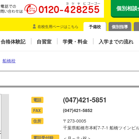
個別相談
在校生用ページはこちら
予備校
個別指導
合格体験記
自習室
学費・料金
入学までの流れ
＞
船橋校
(047)421-5851
電話
(047)421-5852
FAX
〒273-0005
住所
千葉県船橋市本町7-7-1 船橋ツインビ
電話受付時
＜月～土･祝＞