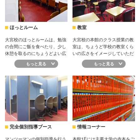
イスします。予備校生活に関す
強がはかどります！
ること、大学受験に関するこ
と、どんなことでも遠慮なく相
談してください。
ほっとルーム
教室
大宮校のほっとルームは、勉強
大宮校の本館のクラス授業の教
の合間にご飯を食べたり、少し
室は、ちょうど学校の教室くら
休憩を取るのにちょうどよい広
いの広さをイメージしていただ
さになっています。座席も一つ
くと良いかと思います。先生と
もっと見る
もっと見る
ひとつ区切られているので、ひ
の距離も近く、質問しやすい環
とりでも休憩しやすいですね。
境になっています！
適度に休憩を取って、また勉強
に戻れる環境になっていますの
で是非利用してください！
完全個別指導ブース
情報コーナー
マンツーマンの個別指導を行う
本館1Fには主要大学の赤本をご