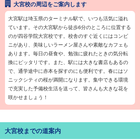
大宮校の周辺をご案内します
や保護者のみなさまとの面談も
こちらの面談室にて行っていま
大宮駅は埼玉県のターミナル駅で、いつも活気に溢れ
す。大学選びや進路、勉強方法
ています。その大宮駅から徒歩6分のところに位置する
などの相談ができる専用の面談
室を複数ご用意しています。
のが四谷学院大宮校です。校舎のすぐ近くにはコンビ
ニがあり、美味しいラーメン屋さんや素敵なカフェも
あります。毎日の昼食や、勉強に疲れたときの気分転
換にピッタリです。また、駅には大きな書店もあるの
で、通学途中に赤本を探すのにも便利です。春にはソ
ニックシティの桜が満開になります。集中できる環境
で充実した予備校生活を送って、皆さんも大きな花を
咲かせましょう！
大宮校までの道案内