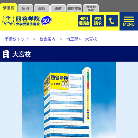
予備校トップ
＞
校舎案内
＞
埼玉県
＞
大宮校
大宮校