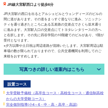
JR線大宮駅西口より徒歩6分
JR大宮駅の西口を出るとアルシェビルとウェンディーズのビルの
間に道があります。その道をまっすぐ道なりに進み、ソニックシ
ティを通り過ぎたところにある五差路の交差点でさくら並木通り
に進みます。大宮駅入口の交差点にてトヨタレンタリースの方へ
と右折します。その先に四谷学院の10階建てのビルがあり、1階が
受付となります。
※夕方以降や土日祝は周辺道路が混雑いたします。大宮駅周辺は駐
車場の数が限られておりますので、公共交通機関を利用してのご
来校をおすすめします。
写真つきの詳しい道案内はこちら
設置コース
大学受験予備校（高卒生コース・高校生コース・通信制高校
からの大学受験コース）
完全個別指導(小4～6・中・高・高卒・高認)