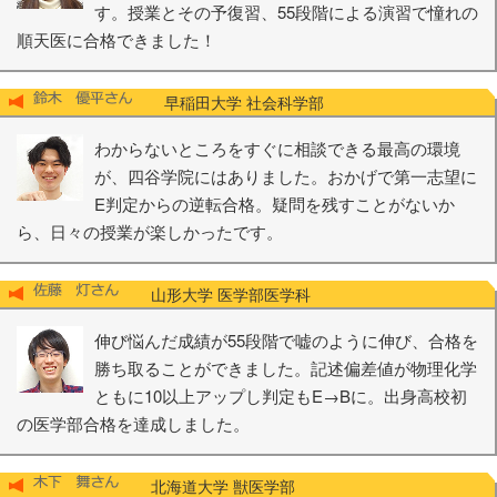
す。授業とその予復習、55段階による演習で憧れの
順天医に合格できました！
早稲田大学 社会科学部
わからないところをすぐに相談できる最高の環境
が、四谷学院にはありました。おかげで第一志望に
E判定からの逆転合格。疑問を残すことがないか
ら、日々の授業が楽しかったです。
山形大学 医学部医学科
伸び悩んだ成績が55段階で嘘のように伸び、合格を
勝ち取ることができました。記述偏差値が物理化学
ともに10以上アップし判定もE→Bに。出身高校初
の医学部合格を達成しました。
北海道大学 獣医学部