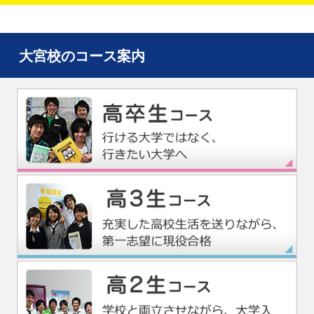
「面接対策特別講座」先着順申込受付中！
大宮校のコース案内
個別相談会実施中！
2026年合格速報を公開中！
2026年度 大学入学共通テスト特集
保護者体験談が増えました！
四谷学院マンガ公開中！
パンフレット資料請求受付中！