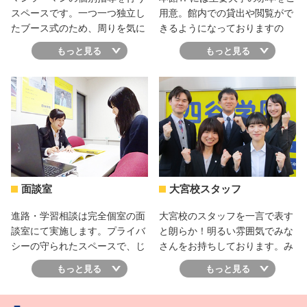
スペースです。一つ一つ独立し
用意。館内での貸出や閲覧がで
たブース式のため、周りを気に
きるようになっておりますの
せず集中して指導を受けること
で、志望校対策に大活躍です！
もっと見る
もっと見る
ができます。個別指導コースは
一人ひとりに合わせたカリキュ
ラムを作成し授業を行います。
大学受験対策はもちろん、学校
の定期テスト対策、高卒認定試
験対策、学校推薦・総合型選抜
の志望理由書の添削指導など、
様々なニーズに合わせた指導が
可能です。
面談室
大宮校スタッフ
進路・学習相談は完全個室の面
大宮校のスタッフを一言で表す
談室にて実施します。プライバ
と朗らか！明るい雰囲気でみな
シーの守られたスペースで、じ
さんをお持ちしております。み
っくりプロの受験コンサルタン
なさんが行きたい大学に合格で
もっと見る
もっと見る
トの先生に相談することができ
きるよう、予備校生活を全力で
ます。状況に応じて、学校推
サポートしてまいりますので一
薦・総合型選抜の面接試験練習
緒に頑張りましょう！