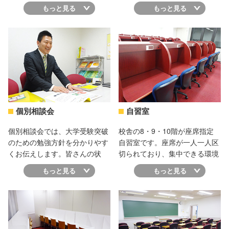
です。自習室や面談室、教室、
たことがあればいつでも気軽に
もっと見る
もっと見る
ほっとルームなどがありますの
相談できる雰囲気です。個別相
で、みなさんはこちらでほとん
談会のご案内もこちらで行って
どの時間を過ごしていただくこ
おりますので、お気軽にお立ち
とになります。駐輪場も完備し
寄りください。
ていますので、自転車で通いた
い人も安心！1階が総合受付と
なりますので、個別相談会にい
らっしゃる際はこちらの受付ま
でお越しください。
個別相談会
自習室
個別相談会では、大学受験突破
校舎の8・9・10階が座席指定
のための勉強方針を分かりやす
自習室です。座席が一人一人区
くお伝えします。皆さんの状
切られており、集中できる環境
況・悩みをしっかりと聞かせて
が整っていますので、いつもた
もっと見る
もっと見る
いただき、現在抱えている問題
くさんの生徒たちが勉強してい
点や疑問点をどのように克服し
ます。十分な席数を用意してい
ていくのかを一緒に考えていき
ますので、予備校にありがちな
ます。そして、成績を伸ばして
席とり競争とは無縁です。周り
勉強が楽しくなるようにアドバ
はいつも集中モードなので、勉