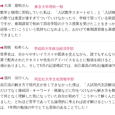
東京大学理科一類
数学と物理に苦戦していた私は、「入試数学スタートゼミ」と「入試
の塾では進度が速すぎてついていけなかったり、学校で習っている前
ですが、春期講習で初めて四谷学院のクラス授業を受けたことをきっ
頑張っていこうという気持ちになれました。おかげで春期講習後も基
できました！
早稲田大学政治経済学部
世界史は、分かりやすいイラストや図表を交えながら、誰でもすんな
業で配布されたテキストや先生のアドバイスをもとに勉強を続けると
感がありました。そして5月の記述模試では、自己最高の95点(偏差値76
同志社大学文化情報学部
自己流の解き方で現代文が全くできなかった僕は、「入試現代文読解
だけでなく接続詞・キーワード・根拠などに印をつけながら解き方を
て何となく理解した気になっていた自分が初めて「こうやって解くん
ました。どれほど苦手であっても論理的に考えれば必ず解けるという
は、1年間の勉強の中でとても意味のあることでした！