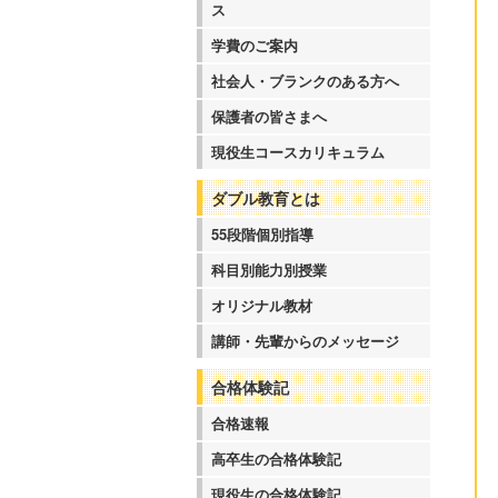
ス
学費のご案内
社会人・ブランクのある方へ
保護者の皆さまへ
現役生コースカリキュラム
ダブル教育とは
55段階個別指導
科目別能力別授業
オリジナル教材
講師・先輩からのメッセージ
合格体験記
合格速報
高卒生の合格体験記
現役生の合格体験記