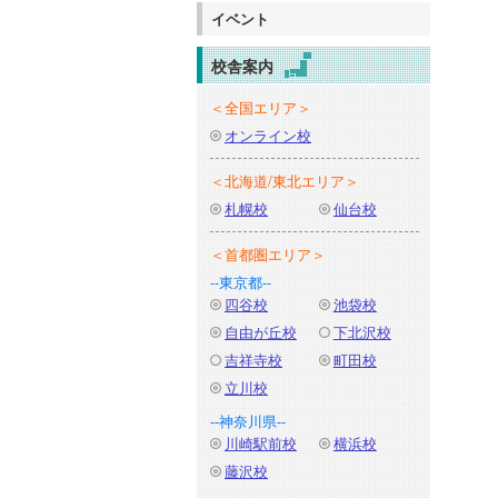
イベント
校舎案内
＜全国エリア＞
オンライン校
＜北海道/東北エリア＞
札幌校
仙台校
＜首都圏エリア＞
--東京都--
四谷校
池袋校
自由が丘校
下北沢校
吉祥寺校
町田校
立川校
--神奈川県--
川崎駅前校
横浜校
藤沢校