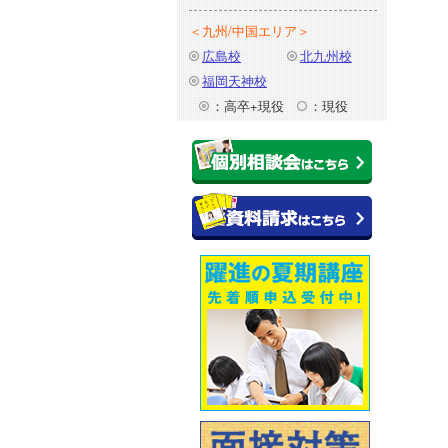
＜九州/中国エリア＞
広島校
北九州校
福岡天神校
：高卒+現役
：現役