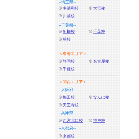
--埼玉県--
南浦和校
大宮校
川越校
--千葉県--
船橋校
千葉校
柏校
＜東海エリア＞
静岡校
名古屋校
千種校
＜関西エリア＞
--大阪府--
梅田校
なんば校
天王寺校
--兵庫県--
西宮北口校
神戸校
--京都府--
京都校