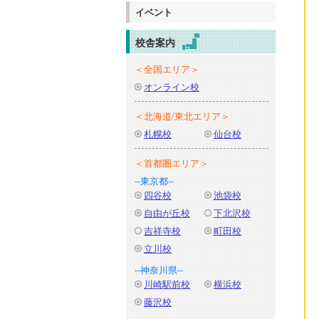
イベント
校舎案内
＜全国エリア＞
オンライン校
＜北海道/東北エリア＞
札幌校
仙台校
＜首都圏エリア＞
--東京都--
四谷校
池袋校
自由が丘校
下北沢校
吉祥寺校
町田校
立川校
--神奈川県--
川崎駅前校
横浜校
藤沢校