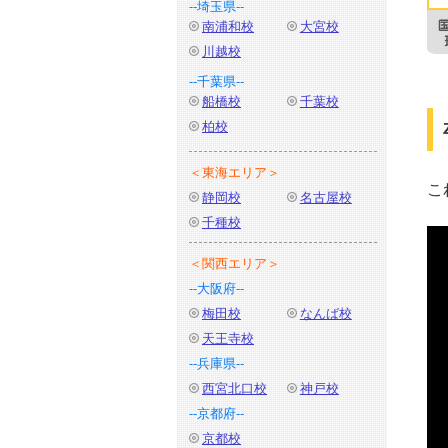
--埼玉県--
南浦和校
大宮校
川越校
--千葉県--
船橋校
千葉校
柏校
＜東海エリア＞
こ
静岡校
名古屋校
千種校
＜関西エリア＞
--大阪府--
梅田校
なんば校
天王寺校
--兵庫県--
西宮北口校
神戸校
--京都府--
京都校