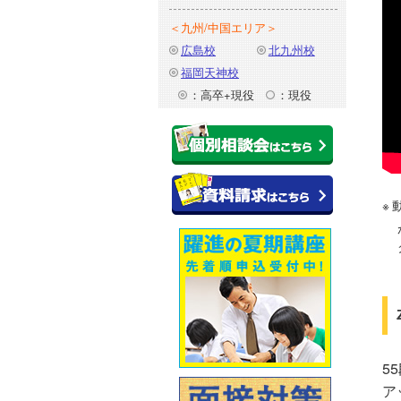
＜九州/中国エリア＞
広島校
北九州校
福岡天神校
：高卒+現役
：現役
5
ア