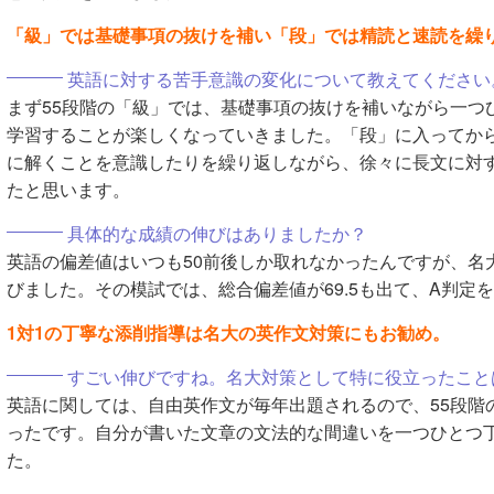
「級」では基礎事項の抜けを補い「段」では精読と速読を繰
英語に対する苦手意識の変化について教えてください
まず55段階の「級」では、基礎事項の抜けを補いながら一つ
学習することが楽しくなっていきました。「段」に入ってか
に解くことを意識したりを繰り返しながら、徐々に長文に対
たと思います。
具体的な成績の伸びはありましたか？
英語の偏差値はいつも50前後しか取れなかったんですが、名大
びました。その模試では、総合偏差値が69.5も出て、A判定
1対1の丁寧な添削指導は名大の英作文対策にもお勧め。
すごい伸びですね。名大対策として特に役立ったこと
英語に関しては、自由英作文が毎年出題されるので、55段階
ったです。自分が書いた文章の文法的な間違いを一つひとつ
た。