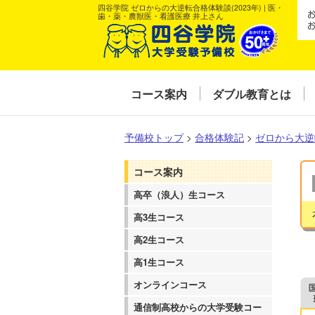
四谷学院 ゼロからの大逆転合格体験談(2023年) | 医・
歯・薬・農獣医・看護医療 井上さん
コース案内
ダブル教育とは
予備校トップ
>
合格体験記
>
ゼロから大逆
コース案内
高卒（浪人）生コース
高3生コース
高2生コース
高1生コース
オンラインコース
通信制高校からの大学受験コー