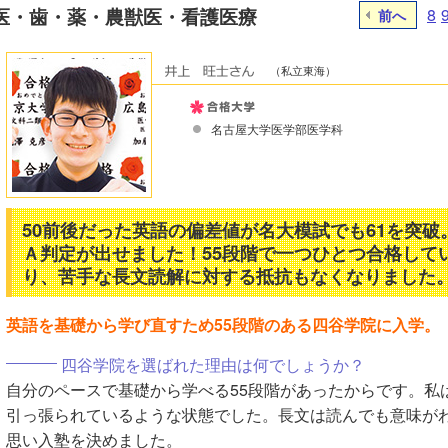
医・歯・薬・農獣医・看護医療
8
前へ
（私立東海）
名古屋大学医学部医学科
50前後だった英語の偏差値が名大模試でも61を突破
Ａ判定が出せました！55段階で一つひとつ合格して
り、苦手な長文読解に対する抵抗もなくなりました
英語を基礎から学び直すため55段階のある四谷学院に入学。
四谷学院を選ばれた理由は何でしょうか？
自分のペースで基礎から学べる55段階があったからです。私
引っ張られているような状態でした。長文は読んでも意味が
思い入塾を決めました。