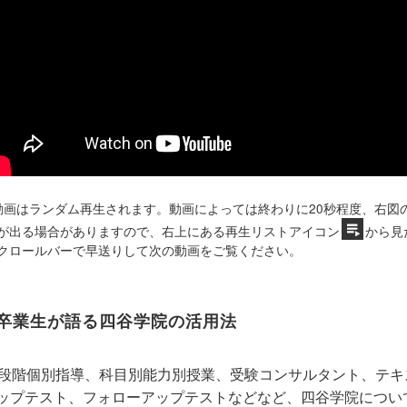
動画はランダム再生されます。動画によっては終わりに20秒程度、右図
が出る場合がありますので、右上にある再生リストアイコン
から見
クロールバーで早送りして次の動画をご覧ください。
卒業生が語る四谷学院の活用法
5段階個別指導、科目別能力別授業、受験コンサルタント、テ
ップテスト、フォローアップテストなどなど、四谷学院につい