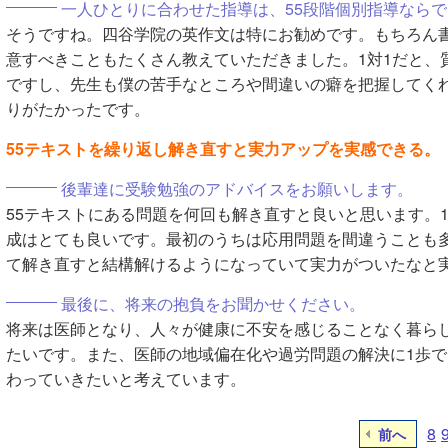
一人ひとりに合わせた指導は、55段階個別指導なら
そうですね。四谷学院の英作文は特にお勧めです。もちろん
意すべきこともたくさん教えていただきました。1対1だと、
ですし、先生も僕の苦手なところや間違いの癖を把握してく
りがたかったです。
55テキストを繰り返し解き直すと実力アップを実感できる。
後輩達に受験勉強のアドバイスをお願いします。
55テキストにある問題を何回も解き直すと良いと思います。
成はとても良いです。最初のうちは応用問題を間違うことも
て解き直すと結構解けるようになっていて実力がついたなと
最後に、将来の抱負をお聞かせください。
将来は医師となり、人々が健康に不安を感じることなく暮ら
たいです。また、医師の地域偏在化や過労問題の解決に1歩
わっていきたいと考えています。
8
前へ