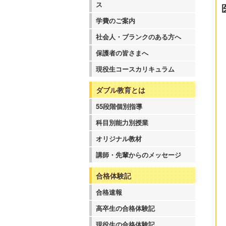
ス
学費のご案内
社会人・ブランクのある方へ
保護者の皆さまへ
現役生コースカリキュラム
ダブル教育とは
55段階個別指導
科目別能力別授業
オリジナル教材
講師・先輩からのメッセージ
合格体験記
合格速報
高卒生の合格体験記
現役生の合格体験記