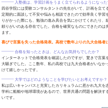
入塾後は、学習計画をうまく立てられるようになった
四谷学院には受験コンサルタントの先生がいて、計画を立て
定期的に面談して不安や悩みも相談できたので効率良く学習
りがかった際にも、勉強の進み具合を気にかけてくれたり、
頼りがいのある存在でした。合格を確実なものにできたのは
ます。
喜びで言葉を失った合格発表。高校で数年ぶりの九大合格者
合格を知ったときは、どんなお気持ちでしたか？
インターネットで合格発表を確認したのですが、驚きで言葉
大騒ぎでした。ここ数年、私の高校では九大合格者がいなか
けて嬉しかったです。
大学ではどのようなことを学びたいとお考えですか？
私は広いキャンパスと充実したカリキュラムに惹かれ九大を
学科に船舶や地球環境があるので、世界共通の問題を解決す
いです。