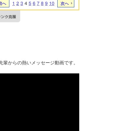
1
2
3
4
5
6
7
8
9
10
前へ
次へ
先輩からの熱いメッセージ動画です。