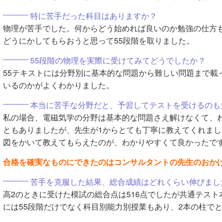
特に苦手だった科目はありますか？
物理が苦手でした。何からどう始めれば良いのか勉強の仕方
どうにかしてもらおうと思って55段階を取りました。
55段階の物理を実際に受けてみてどうでしたか？
55テキストには分野別に基本的な問題から難しい問題まで載
いるのかがよくわかりました。
本当に苦手な分野だと、予習してテストを受けるのも
私の場合、電磁気学の分野は基本的な問題さえ解けなくて、
ともありましたが、先生が1からとても丁寧に教えてくれま
図をかいて教えてもらえたのが、わかりやすくて良かったで
合格を確実なものにできたのはコンサルタントの先生のおか
苦手を克服した結果、総合成績はどれくらい伸びまし
高2のときに受けた模試の総合点は516点でしたが共通テスト
には55段階だけでなく科目別能力別授業もあり、2本の柱で