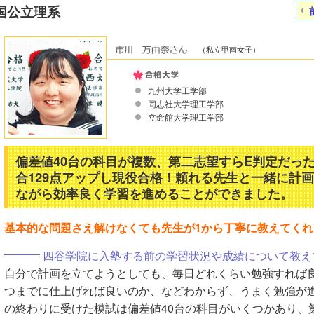
国公立理系
（私立甲南女子）
九州大学工学部
同志社大学理工学部
立命館大学理工学部
偏差値40台の科目が複数、第二志望すらE判定だっ
合129点アップし現役合格！頼れる先生と一緒に計
ながら効率良く学習を進めることができました。
基本的な問題さえ解けなくても先生が1から丁寧に教えてくれ
四谷学院に入塾する前の学習状況や成績について教え
自分で計画を立てようとしても、毎日どれくらい勉強すれば
つまでに仕上げれば良いのか、などわからず、うまく勉強が
の終わりに受けた模試は偏差値40台の科目がいくつかあり、