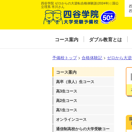
四谷学院 ゼロからの大逆転合格体験談(2024年) | 国公
立理系 市川さん
コース案内
ダブル教育とは
予備校トップ
>
合格体験記
>
ゼロから大逆
コース案内
高卒（浪人）生コース
高3生コース
高2生コース
高1生コース
オンラインコース
通信制高校からの大学受験コー