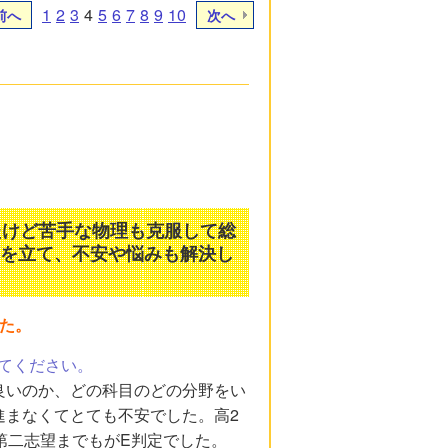
1
2
3
4
5
6
7
8
9
10
前へ
次へ
たけど苦手な物理も克服して総
画を立て、不安や悩みも解決し
た。
てください。
良いのか、どの科目のどの分野をい
進まなくてとても不安でした。高2
第二志望までもがE判定でした。