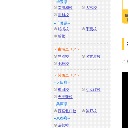
--埼玉県--
南浦和校
大宮校
川越校
--千葉県--
船橋校
千葉校
柏校
＜東海エリア＞
静岡校
名古屋校
こ
千種校
＜関西エリア＞
--大阪府--
梅田校
なんば校
天王寺校
--兵庫県--
西宮北口校
神戸校
--京都府--
京都校