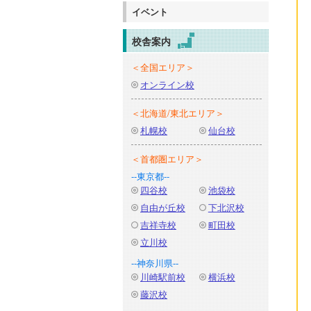
イベント
校舎案内
＜全国エリア＞
オンライン校
＜北海道/東北エリア＞
札幌校
仙台校
＜首都圏エリア＞
--東京都--
四谷校
池袋校
自由が丘校
下北沢校
吉祥寺校
町田校
立川校
--神奈川県--
川崎駅前校
横浜校
藤沢校