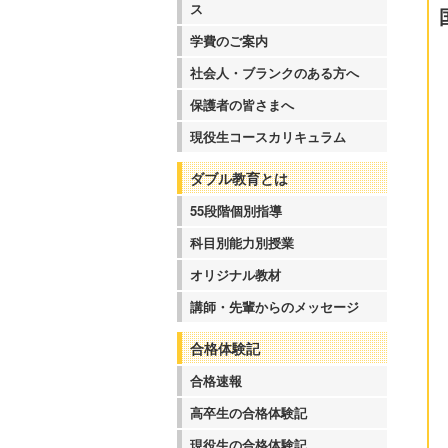
ス
学費のご案内
社会人・ブランクのある方へ
保護者の皆さまへ
現役生コースカリキュラム
ダブル教育とは
55段階個別指導
科目別能力別授業
オリジナル教材
講師・先輩からのメッセージ
合格体験記
合格速報
高卒生の合格体験記
現役生の合格体験記