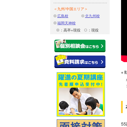
＜九州/中国エリア＞
広島校
北九州校
福岡天神校
：高卒+現役
：現役
5