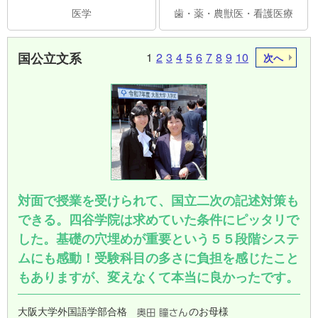
医学
歯・薬・農獣医・看護医療
国公立文系
1
2
3
4
5
6
7
8
9
10
次へ
対面で授業を受けられて、国立二次の記述対策も
できる。四谷学院は求めていた条件にピッタリで
した。基礎の穴埋めが重要という５５段階システ
ムにも感動！受験科目の多さに負担を感じたこと
もありますが、変えなくて本当に良かったです。
大阪大学外国語学部合格
のお母様