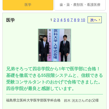
医学
歯・薬・農獣医・看護医療
医学
1
2
3
4
5
6
7
8
9
10
次へ
兄弟そろって四谷学院から1年で医学部に合格！
基礎を徹底できる55段階システムと、信頼できる
受験コンサルタントのおかげで合格できました。
四谷学院が最良と感謝しています。
福島県立医科大学医学部医学科合格
のお父様