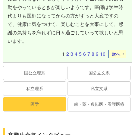
動をやっているときが楽しいようです。医師は学生時
代よりも医師になってからの方がずっと大変ですの
で、健康に気をつけて、楽しむことを大事にして、感
謝の気持ちを忘れずに日々過ごしていって欲しいと思
います。
1
2
3
4
5
6
7
8
9
10
次へ
国公立理系
国公立文系
私立理系
私立文系
医学
歯・薬・農獣医・看護医療
卒業生合格インタビュー