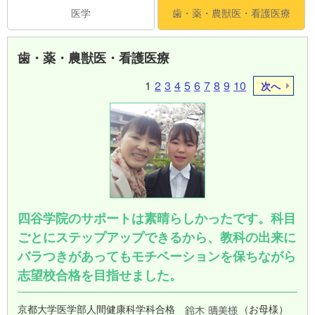
医学
歯・薬・農獣医・看護医療
歯・薬・農獣医・看護医療
1
2
3
4
5
6
7
8
9
10
次へ
四谷学院のサポートは素晴らしかったです。科目
ごとにステップアップできるから、教科の出来に
バラつきがあってもモチベーションを保ちながら
志望校合格を目指せました。
京都大学医学部人間健康科学科合格
（お母様）