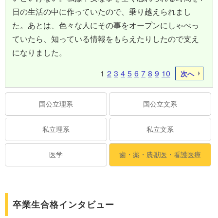
日の生活の中に作っていたので、乗り越えられまし
た。あとは、色々な人にその事をオープンにしゃべっ
ていたら、知っている情報をもらえたりしたので支え
になりました。
1
2
3
4
5
6
7
8
9
10
次へ
国公立理系
国公立文系
私立理系
私立文系
医学
歯・薬・農獣医・看護医療
卒業生合格インタビュー