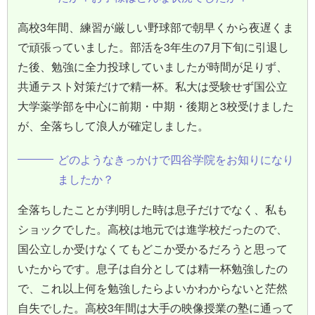
高校3年間、練習が厳しい野球部で朝早くから夜遅くま
で頑張っていました。部活を3年生の7月下旬に引退し
た後、勉強に全力投球していましたが時間が足りず、
共通テスト対策だけで精一杯。私大は受験せず国公立
大学薬学部を中心に前期・中期・後期と3校受けました
が、全落ちして浪人が確定しました。
どのようなきっかけで四谷学院をお知りになり
ましたか？
全落ちしたことが判明した時は息子だけでなく、私も
ショックでした。高校は地元では進学校だったので、
国公立しか受けなくてもどこか受かるだろうと思って
いたからです。息子は自分としては精一杯勉強したの
で、これ以上何を勉強したらよいかわからないと茫然
自失でした。高校3年間は大手の映像授業の塾に通って