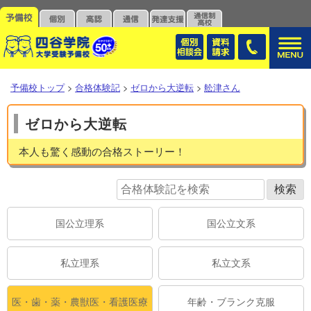
予備校トップ
>
合格体験記
>
ゼロから大逆転
>
舩津さん
ゼロから大逆転
本人も驚く感動の合格ストーリー！
国公立理系
国公立文系
私立理系
私立文系
医・歯・薬・農獣医・看護医療
年齢・ブランク克服