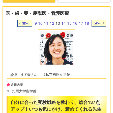
医・歯・薬・農獣医・看護医療
9
10
11
12
13
14
15
16
17
18
前へ
次へ
（私立福岡女学院）
九州大学農学部
自分に合った受験戦略を教わり、総合137点
アップ！いつも気にかけ、褒めてくれる先生