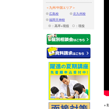
＜九州/中国エリア＞
広島校
北九州校
福岡天神校
：高卒+現役
：現役