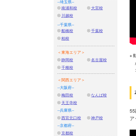
--埼玉県--
南浦和校
大宮校
川越校
--千葉県--
船橋校
千葉校
柏校
＜東海エリア＞
静岡校
名古屋校
千種校
＜関西エリア＞
--大阪府--
梅田校
なんば校
天王寺校
--兵庫県--
5
西宮北口校
神戸校
ア
--京都府--
京都校