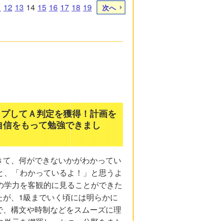
1
12
13
14
15
16
17
18
19
次へ
ップしてＡ判定を獲得！計画を
自信をもって勉強できまし
きて、何ができないかがわかってい
と、「わかっているよ！」と思うよ
の学力を客観的に見ることができた
たが、1級までいく頃には明らかに
で、構文や時制などをスムーズに理