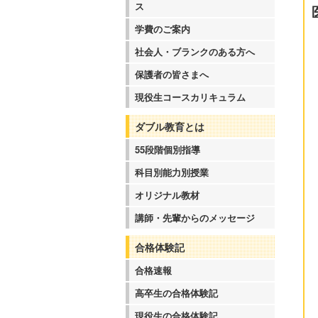
ス
学費のご案内
社会人・ブランクのある方へ
保護者の皆さまへ
現役生コースカリキュラム
ダブル教育とは
55段階個別指導
科目別能力別授業
オリジナル教材
講師・先輩からのメッセージ
合格体験記
合格速報
高卒生の合格体験記
現役生の合格体験記