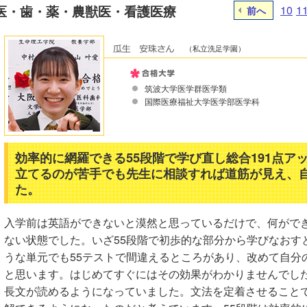
医・歯・薬・農獣医・看護医療
10
1
前へ
（私立洗足学園）
筑波大学医学群医学類
国際医療福祉大学医学部医学科
効率的に網羅できる55段階で学び直し総合191点ア
立てるのが苦手でも先生に相談すれば道筋が見え、
た。
入学前は英語ができないと漠然と思っているだけで、何がで
ない状態でした。いざ55段階で初歩的な部分から学びなおす
うな単元でも55テストで間違えるところがあり、改めて自分
と思います。はじめてすぐにはその効果がわかりませんでし
長文が読めるようになっていました。文法を定着させること