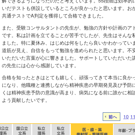
解できるようになったのだと考えています。55段階は効率的
いだテストも併設しているところが良かったと思います。おか
共通テストでA判定を獲得して合格できました。
また、受験コンサルタントの先生が、勉強の方針や計画のア
です。私は計画を立てることが苦手でしたが、先生はそんな
ました。特に夏休み、はじめは何をしたら良いかわかってい
道筋が見え、自信をもって勉強を進められたと思います。不
いただいた言葉が心に響きました。サポートしていただいた
の先生には心から感謝しています。
合格を知ったときはとても嬉しく、頑張ってきて本当に良か
になり、他職種と連携しながら精神疾患の早期発見及び予防
くは精神疾患予防の意識が高まり、病気になる前に誰かに相
よう貢献したいです。
10
1
前へ