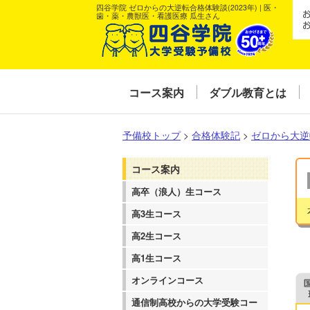
四谷学院 ゼロからの大逆転合格体験談(2023年) | 医・
歯・薬・農獣医・看護医療 瓜生さん
コース案内
ダブル教育とは
予備校トップ
>
合格体験記
>
ゼロから大逆
コース案内
高卒（浪人）生コース
高3生コース
高2生コース
高1生コース
オンラインコース
通信制高校からの大学受験コー