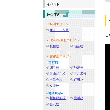
イベント
校舎案内
＜全国エリア＞
オンライン校
こ
＜北海道/東北エリア＞
札幌校
仙台校
＜首都圏エリア＞
--東京都--
四谷校
池袋校
自由が丘校
下北沢校
吉祥寺校
町田校
立川校
--神奈川県--
川崎駅前校
横浜校
藤沢校