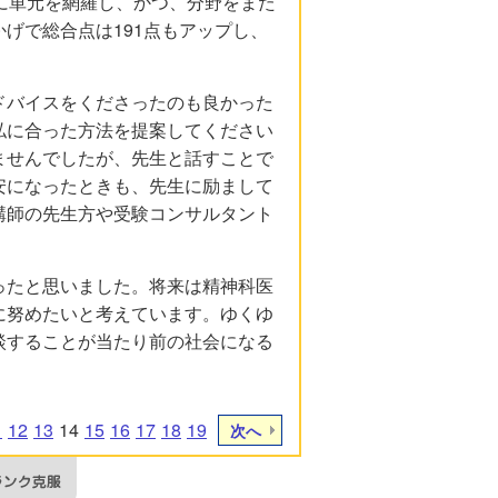
に単元を網羅し、かつ、分野をまた
げで総合点は191点もアップし、
ドバイスをくださったのも良かった
私に合った方法を提案してください
ませんでしたが、先生と話すことで
安になったときも、先生に励まして
講師の先生方や受験コンサルタント
ったと思いました。将来は精神科医
に努めたいと考えています。ゆくゆ
談することが当たり前の社会になる
1
12
13
14
15
16
17
18
19
次へ