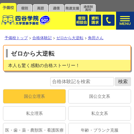
予備校トップ
>
合格体験記
>
ゼロから大逆転
>
角田さん
ゼロから大逆転
本人も驚く感動の合格ストーリー！
国公立理系
国公立文系
私立理系
私立文系
医・歯・薬・農獣医・看護医療
年齢・ブランク克服