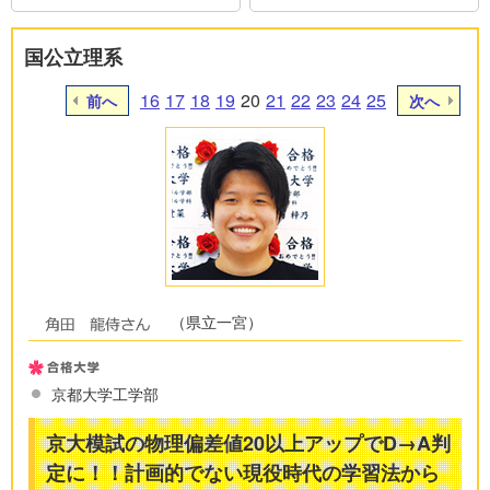
国公立理系
16
17
18
19
20
21
22
23
24
25
前へ
次へ
（県立一宮）
京都大学工学部
京大模試の物理偏差値20以上アップでD→A判
定に！！計画的でない現役時代の学習法から