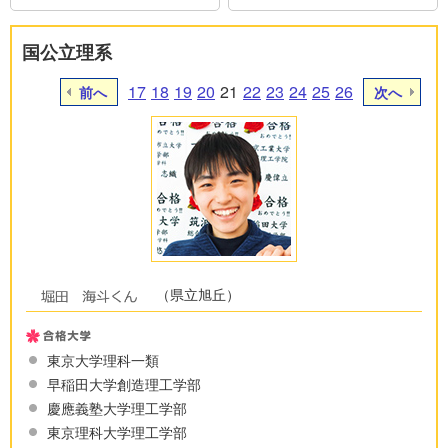
国公立理系
17
18
19
20
21
22
23
24
25
26
前へ
次へ
（県立旭丘）
東京大学理科一類
早稲田大学創造理工学部
慶應義塾大学理工学部
東京理科大学理工学部