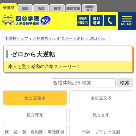
予備校トップ
>
合格体験記
>
ゼロから大逆転
>
堀田くん
ゼロから大逆転
本人も驚く感動の合格ストーリー！
国公立理系
国公立文系
私立理系
私立文系
医・歯・薬・農獣医・看護医療
年齢・ブランク克服