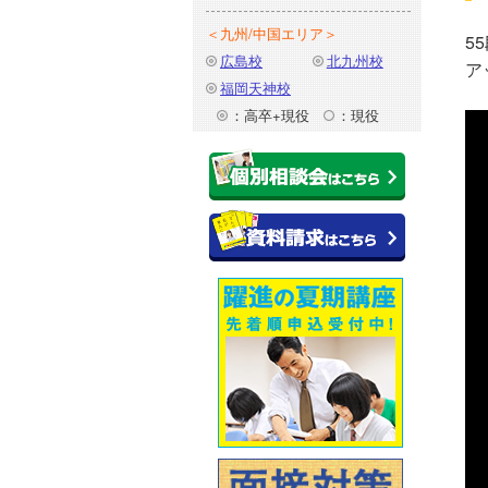
＜九州/中国エリア＞
5
広島校
北九州校
ア
福岡天神校
：高卒+現役
：現役