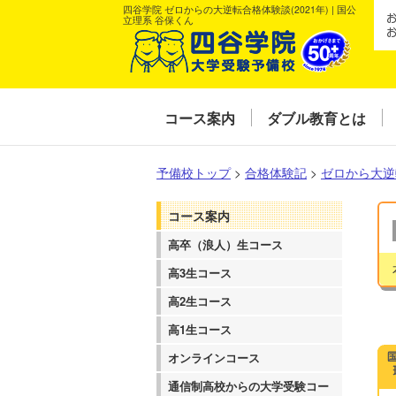
四谷学院 ゼロからの大逆転合格体験談(2021年) | 国公
立理系 谷保くん
コース案内
ダブル教育とは
予備校トップ
>
合格体験記
>
ゼロから大逆
コース案内
高卒（浪人）生コース
高3生コース
高2生コース
高1生コース
オンラインコース
通信制高校からの大学受験コー