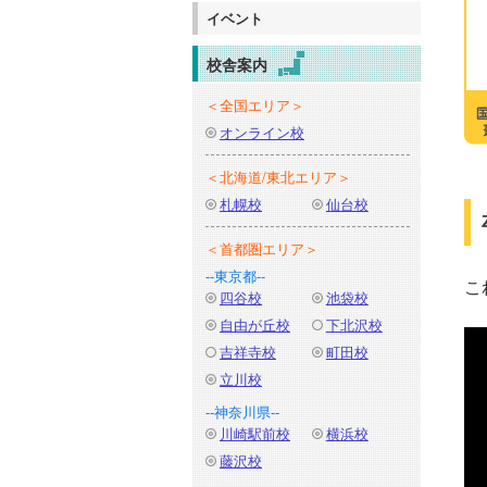
イベント
校舎案内
＜全国エリア＞
オンライン校
＜北海道/東北エリア＞
札幌校
仙台校
＜首都圏エリア＞
--東京都--
こ
四谷校
池袋校
自由が丘校
下北沢校
吉祥寺校
町田校
立川校
--神奈川県--
川崎駅前校
横浜校
藤沢校