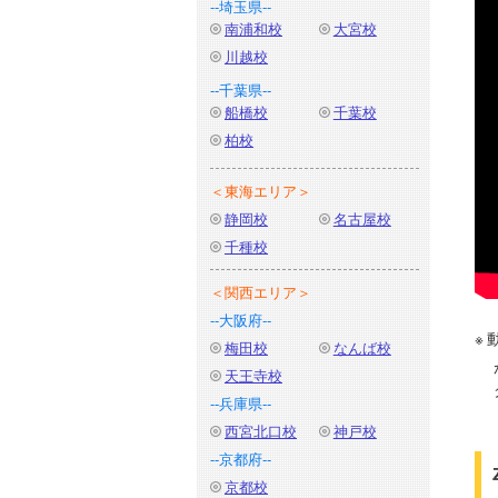
--埼玉県--
南浦和校
大宮校
川越校
--千葉県--
船橋校
千葉校
柏校
＜東海エリア＞
静岡校
名古屋校
千種校
＜関西エリア＞
--大阪府--
梅田校
なんば校
天王寺校
--兵庫県--
西宮北口校
神戸校
--京都府--
京都校