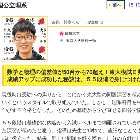
国公立理系
18
1
前へ
（県立屋代）
東京大学理科一類
数学と物理の偏差値が50台から70超え！東大模試
成績アップに成功した秘訣は、５５段階で身につけ
現役時は受験への焦りから、とにかく東大型の問題演習を積
いくというスタイルで取り組んでいた。しかし、理系科目を
伸びず不合格となった。そのため基礎から学び直せる四谷学
５５段階は基礎的な内容から入試レベルまで網羅されている
た演習が積めたと思う。指導は先生と1対1で、些細なことで
成に役立った。結果、難しい問題を解く際も、自分の方針に