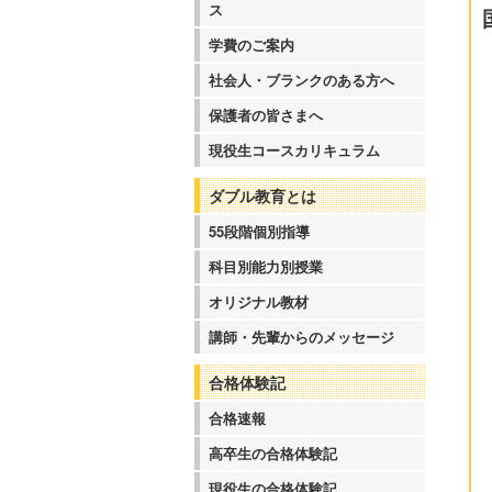
ス
学費のご案内
社会人・ブランクのある方へ
保護者の皆さまへ
現役生コースカリキュラム
ダブル教育とは
55段階個別指導
科目別能力別授業
オリジナル教材
講師・先輩からのメッセージ
合格体験記
合格速報
高卒生の合格体験記
現役生の合格体験記