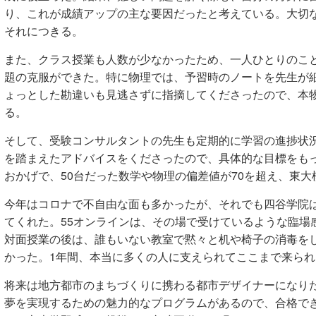
り、これが成績アップの主な要因だったと考えている。大切
それにつきる。
また、クラス授業も人数が少なかったため、一人ひとりのこ
題の克服ができた。特に物理では、予習時のノートを先生が
ょっとした勘違いも見逃さずに指摘してくださったので、本
る。
そして、受験コンサルタントの先生も定期的に学習の進捗状
を踏まえたアドバイスをくださったので、具体的な目標をも
おかげで、50台だった数学や物理の偏差値が70を超え、東大
今年はコロナで不自由な面も多かったが、それでも四谷学院
てくれた。55オンラインは、その場で受けているような臨場
対面授業の後は、誰もいない教室で黙々と机や椅子の消毒を
かった。1年間、本当に多くの人に支えられてここまで来ら
将来は地方都市のまちづくりに携わる都市デザイナーになり
夢を実現するための魅力的なプログラムがあるので、合格で