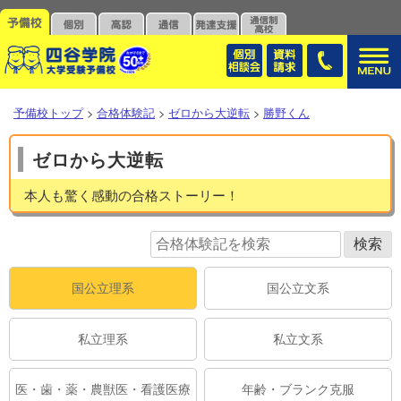
予備校トップ
>
合格体験記
>
ゼロから大逆転
>
勝野くん
ゼロから大逆転
本人も驚く感動の合格ストーリー！
国公立理系
国公立文系
私立理系
私立文系
医・歯・薬・農獣医・看護医療
年齢・ブランク克服