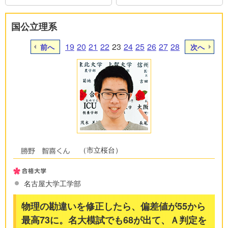
国公立理系
19
20
21
22
23
24
25
26
27
28
前へ
次へ
（市立桜台）
名古屋大学工学部
物理の勘違いを修正したら、偏差値が55から
最高73に。名大模試でも68が出て、Ａ判定を