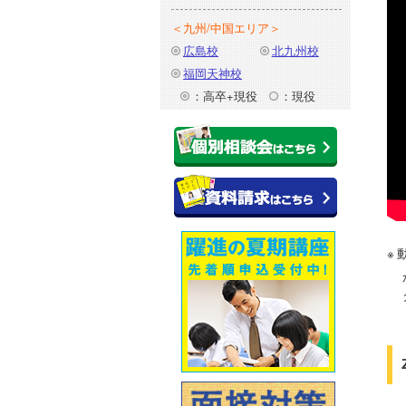
＜九州/中国エリア＞
広島校
北九州校
福岡天神校
：高卒+現役
：現役