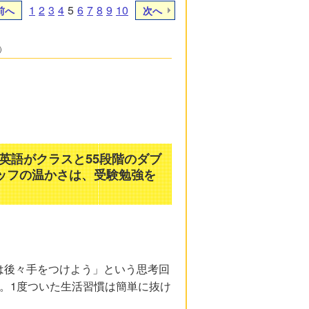
1
2
3
4
5
6
7
8
9
10
前へ
次へ
）
英語がクラスと55段階のダブ
タッフの温かさは、受験勉強を
。
は後々手をつけよう」という思考回
。1度ついた生活習慣は簡単に抜け