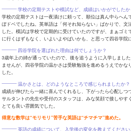
学校の定期テストや模試など、成績はいかがでしたか
学校の定期テストは一夜漬けに頼って、順位は真ん中らへん
ぼドベでしたね。英単語は「何それ知らない」ばかりで、文
した。模試は学校で定期的に受けていたのですが、まぁゴミ
に行くはずもなく、いよいよやばいかも、と思って四谷学院
四谷学院を選ばれた理由は何でしょうか？
3歳年上の姉が通っていたので、後を追うように入学しまし
ませんが、四谷学院の温かさは受験勉強を進めるうえでかな
した。
温かさとは、どのようなところで感じられましたか？
成績が伸びたら一緒に喜んでくれるし、下がったら心配しつ
サルタントの先生や受付のスタッフは、みな笑顔で接しやす
とても良い雰囲気でした。
得意な数学は“モリモリ”苦手な英語は“チマチマ”進めた。
英語の成績について、入学後の変化を教えてください