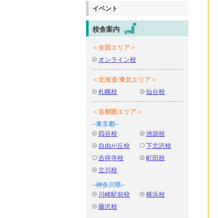
イベント
校舎案内
＜全国エリア＞
オンライン校
＜北海道/東北エリア＞
札幌校
仙台校
＜首都圏エリア＞
--東京都--
四谷校
池袋校
自由が丘校
下北沢校
吉祥寺校
町田校
立川校
--神奈川県--
川崎駅前校
横浜校
藤沢校