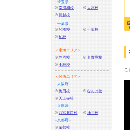
--埼玉県--
南浦和校
大宮校
川越校
--千葉県--
船橋校
千葉校
柏校
＜東海エリア＞
静岡校
名古屋校
千種校
こ
＜関西エリア＞
--大阪府--
梅田校
なんば校
天王寺校
--兵庫県--
西宮北口校
神戸校
--京都府--
京都校