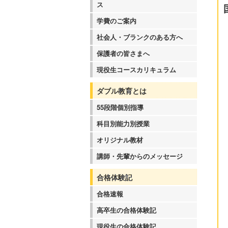
ス
学費のご案内
社会人・ブランクのある方へ
保護者の皆さまへ
現役生コースカリキュラム
ダブル教育とは
55段階個別指導
科目別能力別授業
オリジナル教材
講師・先輩からのメッセージ
合格体験記
合格速報
高卒生の合格体験記
現役生の合格体験記