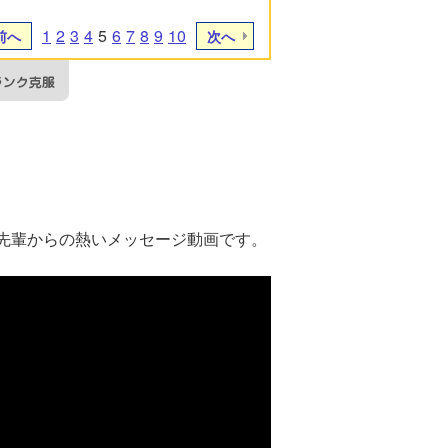
1
2
3
4
5
6
7
8
9
10
前へ
次へ
先輩からの熱いメッセージ動画です。