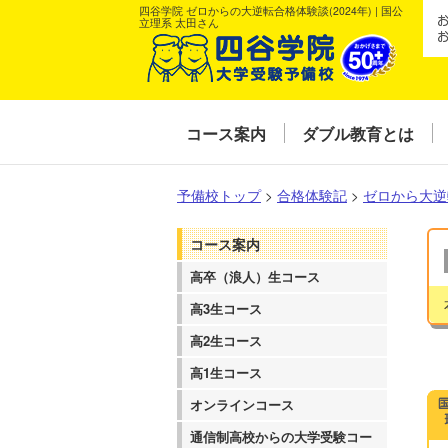
四谷学院 ゼロからの大逆転合格体験談(2024年) | 国公
立理系 太田さん
コース案内
ダブル教育とは
予備校トップ
>
合格体験記
>
ゼロから大逆
コース案内
高卒（浪人）生コース
高3生コース
高2生コース
高1生コース
オンラインコース
通信制高校からの大学受験コー