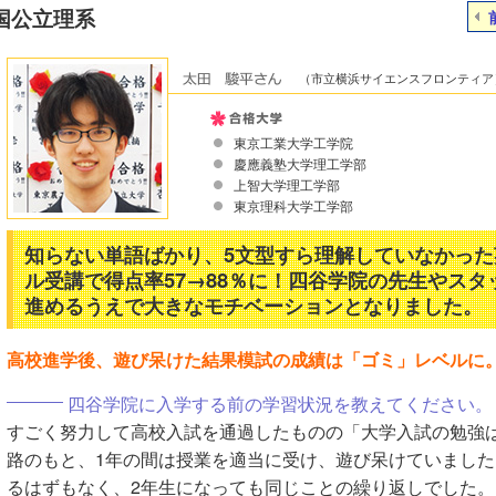
国公立理系
（市立横浜サイエンスフロンティア
東京工業大学工学院
慶應義塾大学理工学部
上智大学理工学部
東京理科大学工学部
知らない単語ばかり、5文型すら理解していなかった
ル受講で得点率57→88％に！四谷学院の先生やス
進めるうえで大きなモチベーションとなりました。
高校進学後、遊び呆けた結果模試の成績は「ゴミ」レベルに
四谷学院に入学する前の学習状況を教えてください。
すごく努力して高校入試を通過したものの「大学入試の勉強
路のもと、1年の間は授業を適当に受け、遊び呆けていました
るはずもなく、2年生になっても同じことの繰り返しでした。