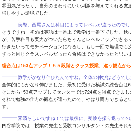
雰囲気だったり、自分のまわりにいい刺激を与えてくれる友
強しやすい環境でした。
実際、西尾さんは科目によってレベルが違ったのでし
そうですね、初めは英語は一番上で数学は一番下でした。秋
が、苦手科目も実力がついたらちゃんとレベルアップできる
行きたいってモチベーションになるし、もし一回で無理でも
ずっと同じクラスレベルだったら合格はできなかったと思い
総合点は153点アップ！５５段階とクラス授業、違う観点か
数学がかなり伸びたんですね。全体の伸びはどうでし
全体的にもかなり伸びました。最初に受けた模試の総合点は5
そこから153点アップしてセンターでは724点を得点できま
ぞれで勉強の仕方の観点が違ったので、やはり両方できると
す。
素晴らしいですね！では最後に、受験を振り返っての
四谷学院では、授業の先生と受験コンサルタントの先生それ