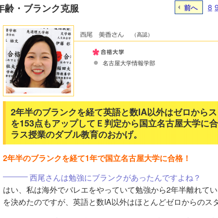
年齢・ブランク克服
8
前へ
（高認）
名古屋大学情報学部
2年半のブランクを経て英語と数IA以外はゼロから
を153点もアップしてＥ判定から国立名古屋大学に
ラス授業のダブル教育のおかげ。
2年半のブランクを経て1年で国立名古屋大学に合格！
西尾さんは勉強にブランクがあったんですよね？
はい、私は海外でバレエをやっていて勉強から2年半離れてい
を決めたのですが、英語と数IA以外はほとんどゼロからのス