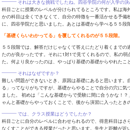
それは大きな挑戦でしたね。四谷学院の何が入学の決
科目ごとに授業のレベルが分けられてるところです。私は海
かの科目は全くできなくて、自分の特徴を一番活かせる予備
に、四谷学院だと思いました。あとは基礎から学べる５５段
「基礎くらいわかってる」を覆してくれるのが５５段階。
５５段階では、解答だけじゃなくて答えにたどり着くまでの
たのが良かったです。それに1対1で見てくれるので、私の弱
た。何より良かったのは、やっぱり基礎の基礎からやれたこ
それはなぜですか？
難しい問題ができないとき、原因は基礎にあると思います。
る」ってなりがちですが、基礎からやることで自分の穴に気
ました。 初めは「こんな基礎からで受験に間に合うかな！？
ゃんと基礎からやっておくことで、後から演習に入ったとき
では、クラス授業はどうでしたか？
科目ごとに自分のレベルに合わせられるので、得意科目はさ
なくすことができる授業だったと思います。先生と距離が近