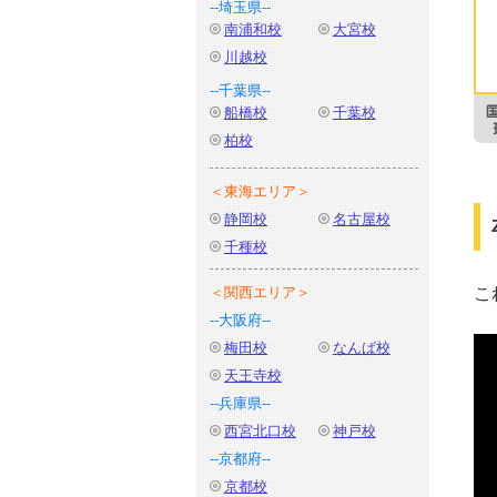
--埼玉県--
南浦和校
大宮校
川越校
--千葉県--
船橋校
千葉校
柏校
＜東海エリア＞
静岡校
名古屋校
千種校
こ
＜関西エリア＞
--大阪府--
梅田校
なんば校
天王寺校
--兵庫県--
西宮北口校
神戸校
--京都府--
京都校