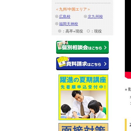
＜九州/中国エリア＞
広島校
北九州校
福岡天神校
：高卒+現役
：現役