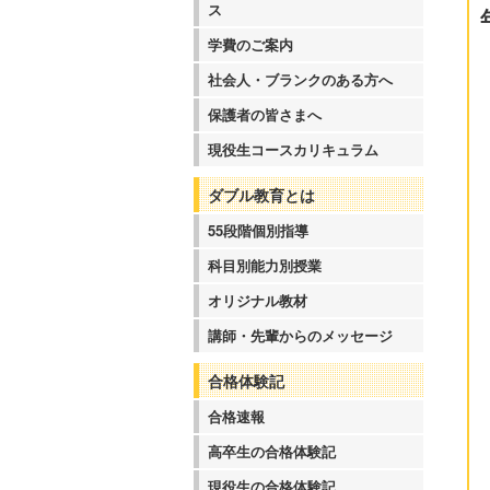
ス
学費のご案内
社会人・ブランクのある方へ
保護者の皆さまへ
現役生コースカリキュラム
ダブル教育とは
55段階個別指導
科目別能力別授業
オリジナル教材
講師・先輩からのメッセージ
合格体験記
合格速報
高卒生の合格体験記
現役生の合格体験記