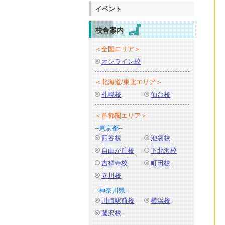
イベント
校舎案内
＜全国エリア＞
オンライン校
＜北海道/東北エリア＞
札幌校
仙台校
＜首都圏エリア＞
--東京都--
四谷校
池袋校
自由が丘校
下北沢校
吉祥寺校
町田校
立川校
--神奈川県--
川崎駅前校
横浜校
藤沢校