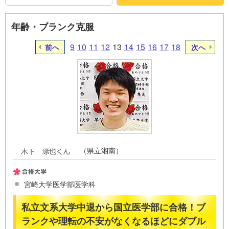
年齢・ブランク克服
9
10
11
12
13
14
15
16
17
18
前へ
次へ
（県立湘南）
宮崎大学医学部医学科
私立文系大学中退から国立医学部に合格！ブ
ランクや理転の不安がなくなるほどにダブル