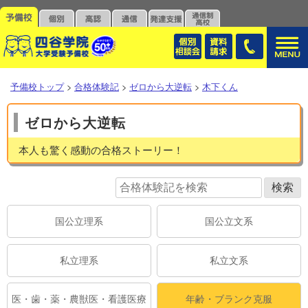
予備校トップ
>
合格体験記
>
ゼロから大逆転
>
木下くん
ゼロから大逆転
本人も驚く感動の合格ストーリー！
国公立理系
国公立文系
私立理系
私立文系
医・歯・薬・農獣医・看護医療
年齢・ブランク克服