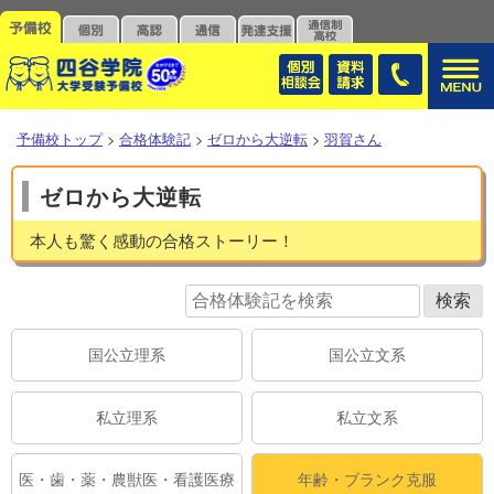
予備校トップ
>
合格体験記
>
ゼロから大逆転
>
羽賀さん
ゼロから大逆転
本人も驚く感動の合格ストーリー！
国公立理系
国公立文系
私立理系
私立文系
医・歯・薬・農獣医・看護医療
年齢・ブランク克服