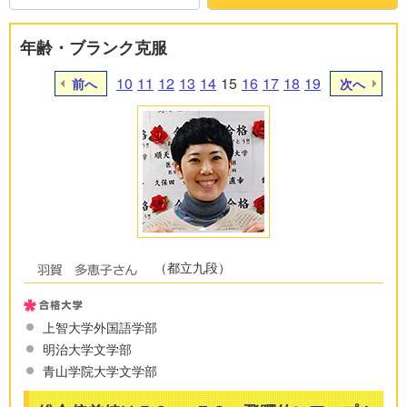
年齢・ブランク克服
10
11
12
13
14
15
16
17
18
19
前へ
次へ
（都立九段）
上智大学外国語学部
明治大学文学部
青山学院大学文学部