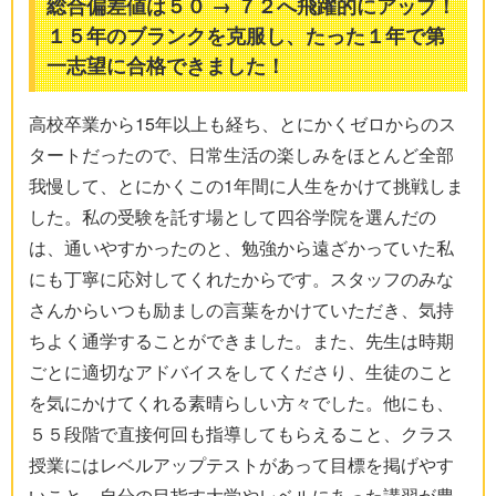
総合偏差値は５０ → ７２へ飛躍的にアップ！
１５年のブランクを克服し、たった１年で第
一志望に合格できました！
高校卒業から15年以上も経ち、とにかくゼロからのス
タートだったので、日常生活の楽しみをほとんど全部
我慢して、とにかくこの1年間に人生をかけて挑戦しま
した。私の受験を託す場として四谷学院を選んだの
は、通いやすかったのと、勉強から遠ざかっていた私
にも丁寧に応対してくれたからです。スタッフのみな
さんからいつも励ましの言葉をかけていただき、気持
ちよく通学することができました。また、先生は時期
ごとに適切なアドバイスをしてくださり、生徒のこと
を気にかけてくれる素晴らしい方々でした。他にも、
５５段階で直接何回も指導してもらえること、クラス
授業にはレベルアップテストがあって目標を掲げやす
いこと、自分の目指す大学やレベルにあった講習が豊