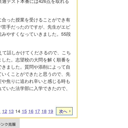
共通テスト本番には426点を取れる
に合った授業を受けることができ有
が苦手だったのですが、先生がエピ
みやすくなっていきました。55段
えて話しかけてくださるので、こち
ました。志望校の大問を解く順番を
できました。質問や添削によって自
ていくことができたと思うので、先
安や焦りに追われ辛いと感じる時も
れていた法学部に入学できたので、
1
12
13
14
15
16
17
18
19
次へ