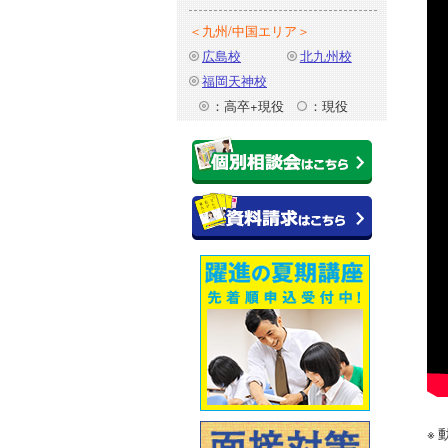
＜九州/中国エリア＞
広島校
北九州校
福岡天神校
：高卒+現役
：現役