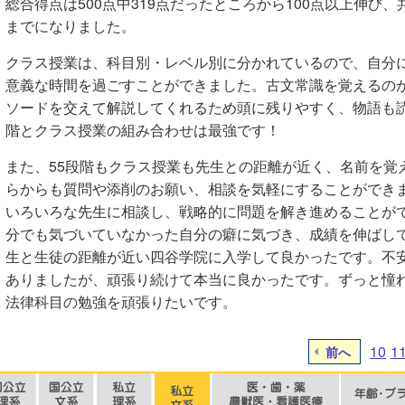
総合得点は500点中319点だったところから100点以上伸び、
までになりました。
クラス授業は、科目別・レベル別に分かれているので、自分
意義な時間を過ごすことができました。古文常識を覚えるの
ソードを交えて解説してくれるため頭に残りやすく、物語も読
階とクラス授業の組み合わせは最強です！
また、55段階もクラス授業も先生との距離が近く、名前を覚
らからも質問や添削のお願い、相談を気軽にすることができ
いろいろな先生に相談し、戦略的に問題を解き進めることが
分でも気づいていなかった自分の癖に気づき、成績を伸ばし
生と生徒の距離が近い四谷学院に入学して良かったです。不
ありましたが、頑張り続けて本当に良かったです。ずっと憧
法律科目の勉強を頑張りたいです。
10
1
前へ