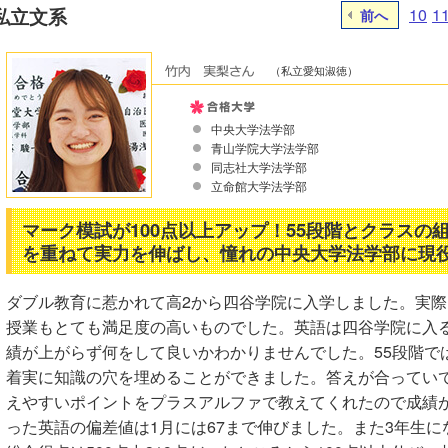
私立文系
10
1
前へ
（私立愛知淑徳）
中央大学法学部
青山学院大学法学部
同志社大学法学部
立命館大学法学部
マーク模試が100点以上アップ！55段階とクラスの
を重ねて実力を伸ばし、憧れの中央大学法学部に現
ダブル教育に惹かれて高2から四谷学院に入学しました。実際
授業もとても満足度の高いものでした。英語は四谷学院に入
績が上がらず何をして良いかわかりませんでした。55段階で
着実に知識の穴を埋めることができました。答えが合ってい
えやすいポイントをプラスアルファで教えてくれたので成績が
った英語の偏差値は1月には67まで伸びました。また3年生に