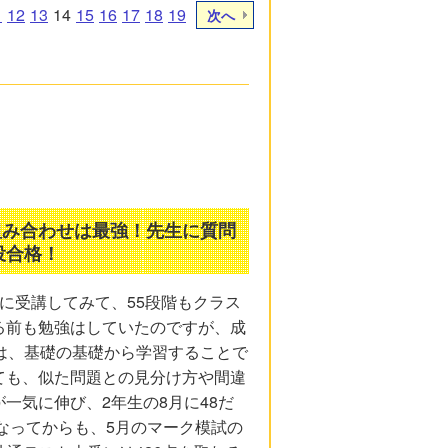
1
12
13
14
15
16
17
18
19
次へ
組み合わせは最強！先生に質問
役合格！
に受講してみて、55段階もクラス
る前も勉強はしていたのですが、成
は、基礎の基礎から学習することで
ても、似た問題との見分け方や間違
一気に伸び、2年生の8月に48だ
なってからも、5月のマーク模試の