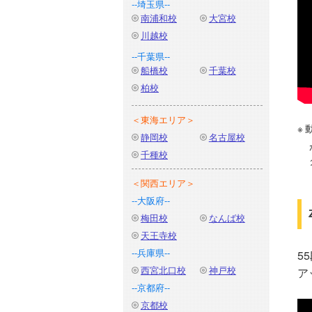
--埼玉県--
南浦和校
大宮校
川越校
--千葉県--
船橋校
千葉校
柏校
＜東海エリア＞
静岡校
名古屋校
千種校
＜関西エリア＞
--大阪府--
梅田校
なんば校
天王寺校
--兵庫県--
5
西宮北口校
神戸校
ア
--京都府--
京都校