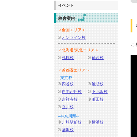
イベント
校舎案内
＜全国エリア＞
オンライン校
こ
＜北海道/東北エリア＞
札幌校
仙台校
＜首都圏エリア＞
--東京都--
四谷校
池袋校
自由が丘校
下北沢校
吉祥寺校
町田校
立川校
--神奈川県--
川崎駅前校
横浜校
藤沢校