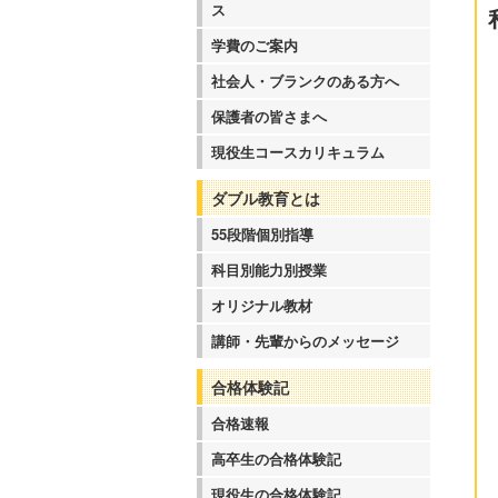
ス
学費のご案内
社会人・ブランクのある方へ
保護者の皆さまへ
現役生コースカリキュラム
ダブル教育とは
55段階個別指導
科目別能力別授業
オリジナル教材
講師・先輩からのメッセージ
合格体験記
合格速報
高卒生の合格体験記
現役生の合格体験記