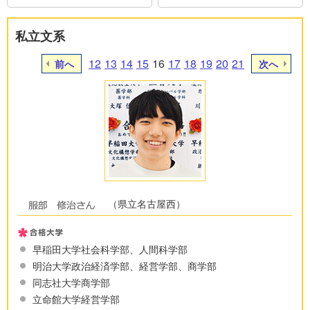
私立文系
12
13
14
15
16
17
18
19
20
21
前へ
次へ
（県立名古屋西）
早稲田大学社会科学部、人間科学部
明治大学政治経済学部、経営学部、商学部
同志社大学商学部
立命館大学経営学部