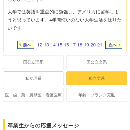
大学では英語を重点的に勉強し、アメリカに留学しよ
うと思っています。4年間悔いのない大学生活を送りた
いです。
12
13
14
15
16
17
18
19
20
21
前へ
次へ
国公立理系
国公立文系
私立理系
私立文系
医・歯・薬・農獣医・看護医療
年齢・ブランク克服
卒業生からの応援メッセージ