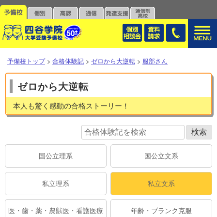
予備校トップ
>
合格体験記
>
ゼロから大逆転
>
服部さん
ゼロから大逆転
本人も驚く感動の合格ストーリー！
国公立理系
国公立文系
私立理系
私立文系
医・歯・薬・農獣医・看護医療
年齢・ブランク克服