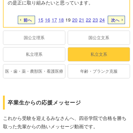
の是正に取り組みたいと思っています。
15
16
17
18
19
20
21
22
23
24
前へ
次へ
国公立理系
国公立文系
私立理系
私立文系
医・歯・薬・農獣医・看護医療
年齢・ブランク克服
卒業生からの応援メッセージ
これから受験を迎えるみなさんへ、四谷学院で合格を勝ち
取った先輩からの熱いメッセージ動画です。