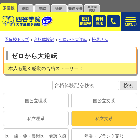
予備校トップ
>
合格体験記
>
ゼロから大逆転
>
松尾さん
ゼロから大逆転
本人も驚く感動の合格ストーリー！
国公立理系
国公立文系
私立理系
私立文系
医・歯・薬・農獣医・看護医療
年齢・ブランク克服