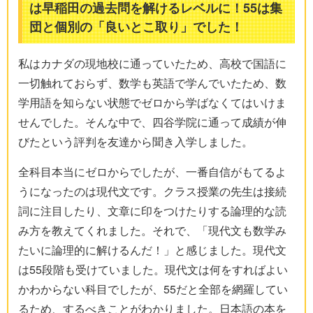
は早稲田の過去問を解けるレベルに！55は集
団と個別の「良いとこ取り」でした！
私はカナダの現地校に通っていたため、高校で国語に
一切触れておらず、数学も英語で学んでいたため、数
学用語を知らない状態でゼロから学ばなくてはいけま
せんでした。そんな中で、四谷学院に通って成績が伸
びたという評判を友達から聞き入学しました。
全科目本当にゼロからでしたが、一番自信がもてるよ
うになったのは現代文です。クラス授業の先生は接続
詞に注目したり、文章に印をつけたりする論理的な読
み方を教えてくれました。それで、「現代文も数学み
たいに論理的に解けるんだ！」と感じました。現代文
は55段階も受けていました。現代文は何をすればよい
かわからない科目でしたが、55だと全部を網羅してい
るため、するべきことがわかりました。日本語の本を