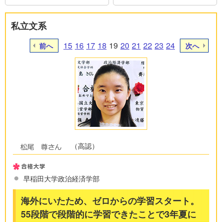
私立文系
15
16
17
18
19
20
21
22
23
24
前へ
次へ
（高認）
早稲田大学政治経済学部
海外にいたため、ゼロからの学習スタート。
55段階で段階的に学習できたことで3年夏に