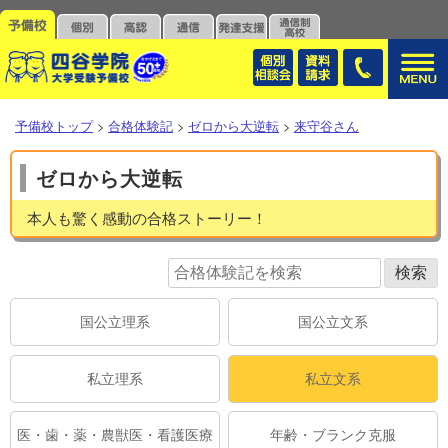
予備校トップ
>
合格体験記
>
ゼロから大逆転
>
来守谷さん
ゼロから大逆転
本人も驚く感動の合格ストーリー！
国公立理系
国公立文系
私立理系
私立文系
医・歯・薬・農獣医・看護医療
年齢・ブランク克服