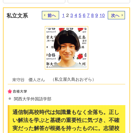
私立文系
1
2
3
4
5
6
7
8
9
10
前へ
次へ
（私立屋久島おおぞら）
関西大学外国語学部
通信制高校時代は知識量もなく全落ち。正し
い解法を学ぶと基礎の重要性に気づき、不確
実だった解答が根拠を持ったものに。志望校