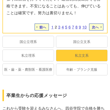
格できます。不安になることはあっても、伸びている
ことは確実です。努力は裏切りません！
1
2
3
4
5
6
7
8
9
10
前へ
次へ
国公立理系
国公立文系
私立理系
私立文系
医・歯・薬・農獣医・看護医療
年齢・ブランク克服
卒業生からの応援メッセージ
これから受験を迎えるみなさんへ、四谷学院で合格を勝ち