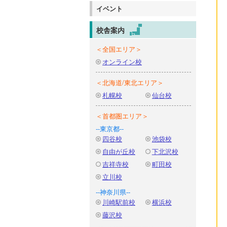
イベント
校舎案内
＜全国エリア＞
オンライン校
＜北海道/東北エリア＞
札幌校
仙台校
＜首都圏エリア＞
--東京都--
四谷校
池袋校
自由が丘校
下北沢校
吉祥寺校
町田校
立川校
--神奈川県--
川崎駅前校
横浜校
藤沢校