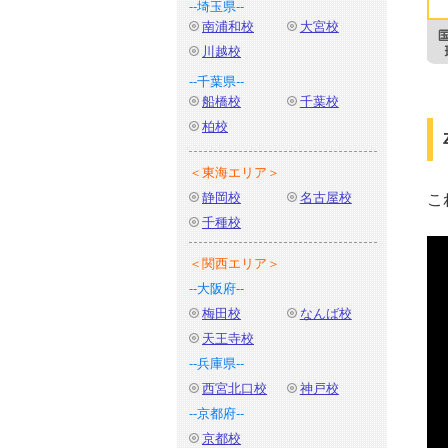
--埼玉県--
南浦和校
大宮校
川越校
--千葉県--
船橋校
千葉校
柏校
＜東海エリア＞
静岡校
名古屋校
こ
千種校
＜関西エリア＞
--大阪府--
梅田校
なんば校
天王寺校
--兵庫県--
西宮北口校
神戸校
--京都府--
京都校