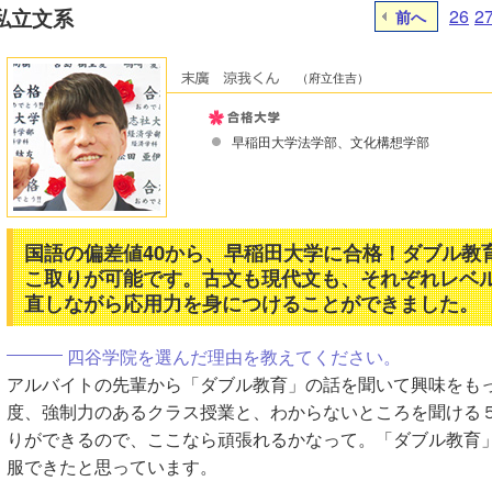
私立文系
26
2
前へ
（府立住吉）
早稲田大学法学部、文化構想学部
国語の偏差値40から、早稲田大学に合格！ダブル教
こ取りが可能です。古文も現代文も、それぞれレベ
直しながら応用力を身につけることができました。
四谷学院を選んだ理由を教えてください。
アルバイトの先輩から「ダブル教育」の話を聞いて興味をも
度、強制力のあるクラス授業と、わからないところを聞ける
りができるので、ここなら頑張れるかなって。「ダブル教育
服できたと思っています。