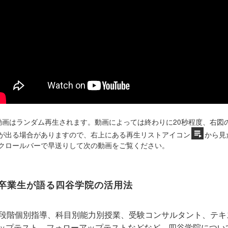
動画はランダム再生されます。動画によっては終わりに20秒程度、右図
が出る場合がありますので、右上にある再生リストアイコン
から見
クロールバーで早送りして次の動画をご覧ください。
卒業生が語る四谷学院の活用法
5段階個別指導、科目別能力別授業、受験コンサルタント、テ
ップテスト、フォローアップテストなどなど、四谷学院につい