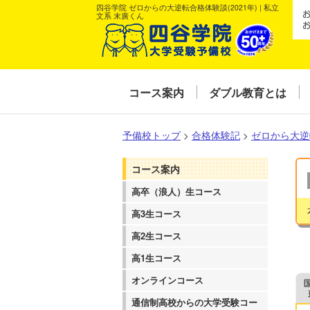
四谷学院 ゼロからの大逆転合格体験談(2021年) | 私立
文系 末廣くん
コース案内
ダブル教育とは
予備校トップ
>
合格体験記
>
ゼロから大逆
コース案内
高卒（浪人）生コース
高3生コース
高2生コース
高1生コース
オンラインコース
通信制高校からの大学受験コー