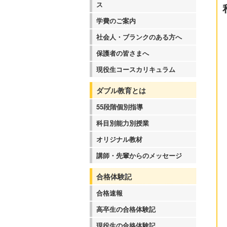
ス
学費のご案内
社会人・ブランクのある方へ
保護者の皆さまへ
現役生コースカリキュラム
ダブル教育とは
55段階個別指導
科目別能力別授業
オリジナル教材
講師・先輩からのメッセージ
合格体験記
合格速報
高卒生の合格体験記
現役生の合格体験記