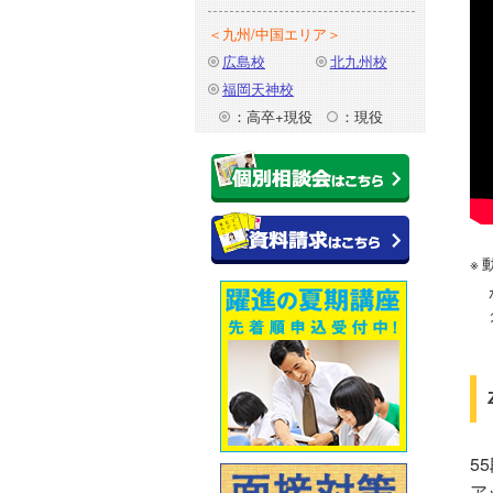
＜九州/中国エリア＞
広島校
北九州校
福岡天神校
：高卒+現役
：現役
5
ア