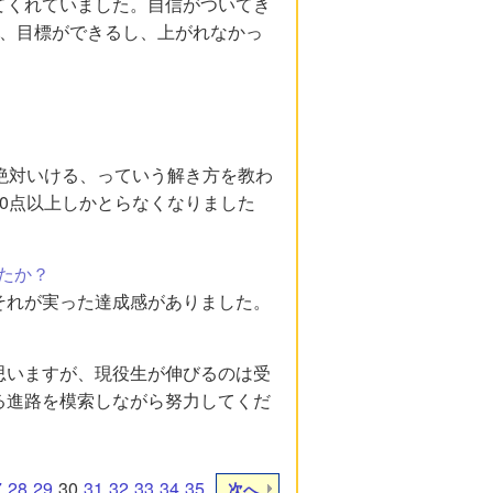
てくれていました。自信がついてき
り、目標ができるし、上がれなかっ
。
絶対いける、っていう解き方を教わ
0点以上しかとらなくなりました
たか？
それが実った達成感がありました。
思いますが、現役生が伸びるのは受
る進路を模索しながら努力してくだ
7
28
29
30
31
32
33
34
35
次へ