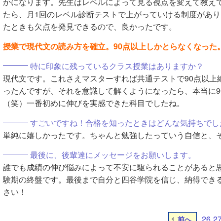
かになります。先生はレベルによって見る視点を変えて教え
たら、月1回のレベル診断テストで上がっていける制度があ
たときも欠点を発見できるので、良かったです。
授業で現代文の読み方を確立。90点以上しかとらなくなった
特に印象に残っているクラス授業はありますか？
現代文です。これさえマスターすれば共通テストで90点以上
ったんですが、それを意識して解くようになったら、本当に9
（笑）一番初めに伸びを実感できた科目でしたね。
すごいですね！合格を知ったときはどんな気持ちでし
単純に嬉しかったです。ちゃんと勉強したっていう自信と、
最後に、後輩達にメッセージをお願いします。
誰でも成績の伸び悩みによって不安に駆られることがあると
験期の終盤です。最後まで自分と四谷学院を信じ、納得でき
さい！
26
2
前へ