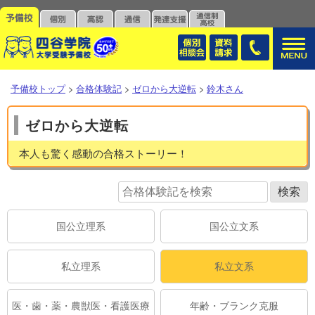
予備校トップ
>
合格体験記
>
ゼロから大逆転
>
鈴木さん
ゼロから大逆転
本人も驚く感動の合格ストーリー！
国公立理系
国公立文系
私立理系
私立文系
医・歯・薬・農獣医・看護医療
年齢・ブランク克服