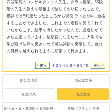
四谷学院のコンサルタントの先生、クラス授業、55段
階の先生の教えを最後まで信じてやり切ったことで、
模試ではE判定だったところから現役で中央大学に合格
することができました。これまでの過程を見てくれて
いたからこそ、結果を出したかったので、恩返しがで
きたと思っています。検察官になるために、大学でも
学び続け法律を突きつめて司法試験を突破して、自分
の目標を越えられるように頑張って行きます。
1
2
3
4
5
6
7
8
9
10
前へ
次へ
国公立理系
国公立文系
私立理系
私立文系
医・歯・薬・農獣医・看護医療
年齢・ブランク克服