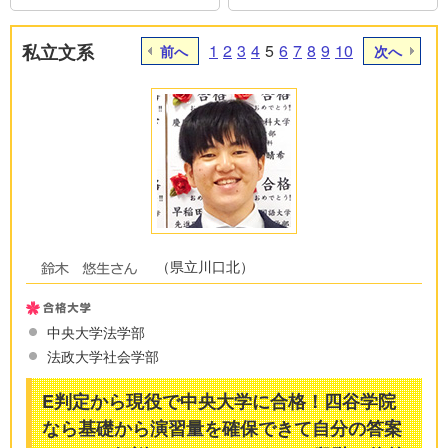
私立文系
1
2
3
4
5
6
7
8
9
10
前へ
次へ
（県立川口北）
中央大学法学部
法政大学社会学部
E判定から現役で中央大学に合格！四谷学院
なら基礎から演習量を確保できて自分の答案