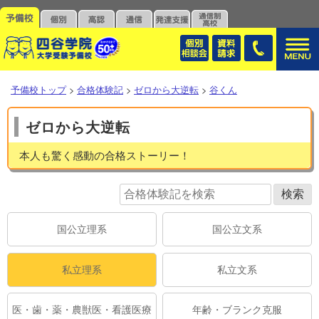
予備校トップ
>
合格体験記
>
ゼロから大逆転
>
谷くん
ゼロから大逆転
本人も驚く感動の合格ストーリー！
国公立理系
国公立文系
私立理系
私立文系
医・歯・薬・農獣医・看護医療
年齢・ブランク克服