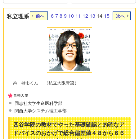
私立理系
6
7
8
9
10
11
12
13
14
15
前へ
次へ
（私立大阪青凌）
同志社大学生命医科学部
関西大学システム理工学部
四谷学院の教材でやった基礎確認と的確なア
ドバイスのおかげで総合偏差値４８から６６