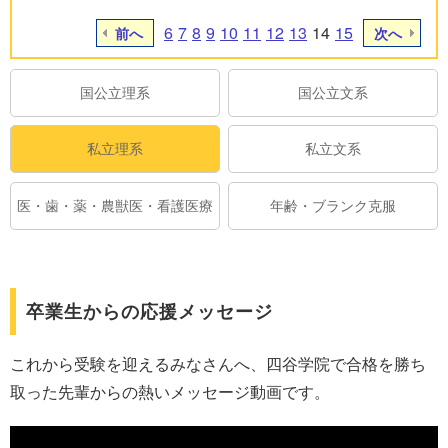
6
7
8
9
10
11
12
13
14
15
前へ
次へ
国公立理系
国公立文系
私立理系
私立文系
医・歯・薬・農獣医・看護医療
年齢・ブランク克服
卒業生からの応援メッセージ
これから受験を迎えるみなさんへ、四谷学院で合格を勝ち
取った先輩からの熱いメッセージ動画です。