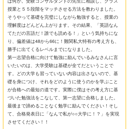
は何か。受験コンサルタントの先生に相談し、クラス
授業と５５段階をマッチさせる方法を教わりました。
そうやって基礎を完璧にしながら勉強すると、授業の
理解度はどんどん上がります。その結果、「英語なん
てただの言語だ！誰でも読める！」という気持ちにな
り、偏差値は48から66に！難関私大特有の考え方も、
勝手に出てくるレベルまでになりました。
第一志望合格に向けて勉強に励んでいるみなさんに言
いたいのは、大学受験は基礎が全てだということで
す。どの大学も習っていない内容は出さないので、基
礎を身につけ、それをどのように使うのかを学ぶこと
が合格への最短の道です。実際に僕はその考え方に基
づいた勉強法をこなして、第一志望に合格しました。
最後まで諦めることなく勉学に励んでください！そし
て、合格発表日に「なんで私が○○大学に！？」を実現
させてください！！